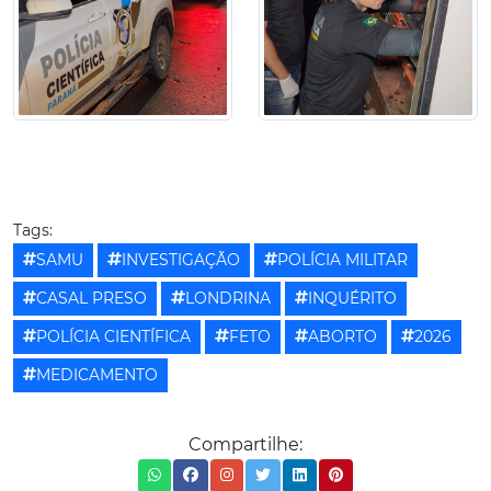
Tags:
SAMU
INVESTIGAÇÃO
POLÍCIA MILITAR
CASAL PRESO
LONDRINA
INQUÉRITO
POLÍCIA CIENTÍFICA
FETO
ABORTO
2026
MEDICAMENTO
Compartilhe: