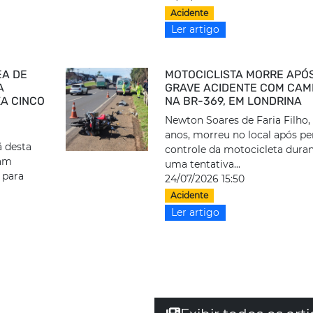
Acidente
Ler artigo
EA DE
MOTOCICLISTA MORRE APÓ
A
GRAVE ACIDENTE COM CAM
XA CINCO
NA BR-369, EM LONDRINA
Newton Soares de Faria Filho,
anos, morreu no local após pe
 desta
controle da motocicleta dura
ram
uma tentativa...
 para
24/07/2026 15:50
Acidente
Ler artigo