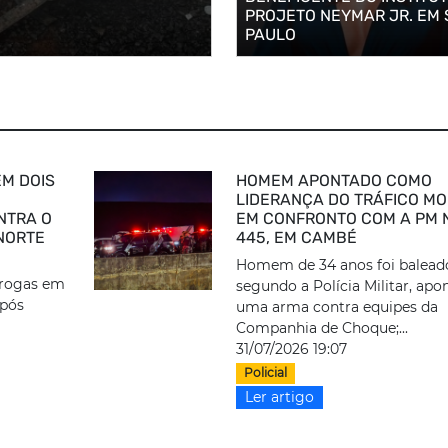
PROJETO NEYMAR JR. EM
PAULO
M DOIS
HOMEM APONTADO COMO
LIDERANÇA DO TRÁFICO M
NTRA O
EM CONFRONTO COM A PM 
 NORTE
445, EM CAMBÉ
Homem de 34 anos foi balead
drogas em
segundo a Polícia Militar, apo
após
uma arma contra equipes da
Companhia de Choque;...
31/07/2026 19:07
Policial
Ler artigo