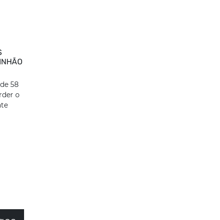
S
INHÃO
 de 58
rder o
nte