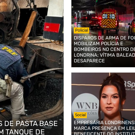
Policial
DISPAROS DE ARMA DE FO
MOBILIZAM POLÍCIA E
BOMBEIROS NO CENTRO D
LONDRINA; VÍTIMA BALEA
DESAPARECE
Social
S DE PASTA BASE
EMPRESÁRIA LONDRINENS
MARCA PRESENÇA EM LEI
M TANQUE DE
BENEFICENTE DO INSTITU