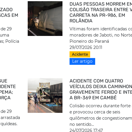
DUAS PESSOAS MORREM E
IZADO
COLISÃO TRASEIRA ENTRE 
SCAS EM
CARRETA NA PR-986, EM
ROLÂNDIA
 de 29
Vítimas foram identificadas 
e uma
moradores de Jaboti, no Nort
s; Polícia
Pioneiro do Paraná
29/07/2026 20:11
Acidente
Ler artigo
GUE
ACIDENTE COM QUATRO
IDENTE
VEÍCULOS DEIXA CAMINHON
PEMA;
GRAVEMENTE FERIDO E INT
ORÇA
A BR-369 EM CAMBÉ
Colisão ocorreu durante forte
 de 29
e provocou cerca de seis
 arrastada
quilômetros de congestiona
rquídeas.
no sentido...
24/07/2026 17:47