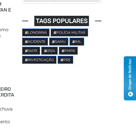
M
VAN E
TAGS POPULARES
como
LONDRINA
POLÍCIA MILITAR
e
ACIDENTE
SAMU
IML
SIATE
2024
PMPR
INVESTIGAÇÃO
PRE
Grupo de Notícias
EIRO
ERDITA
 chuva
mento