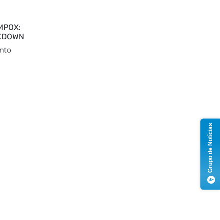
MPOX:
KDOWN
ento
Grupo de Notícias