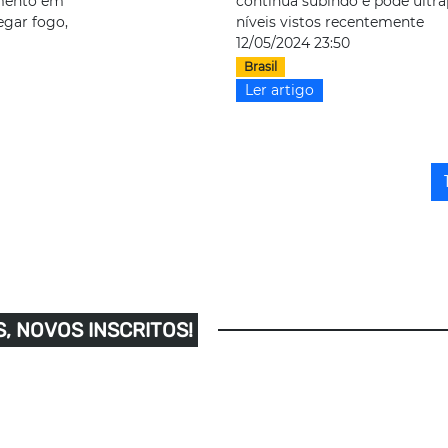
omento em
continua subindo e pode ultra
egar fogo,
níveis vistos recentemente
12/05/2024 23:50
Brasil
Ler artigo
, NOVOS INSCRITOS!