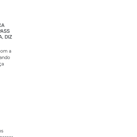
CA
PASS
, DIZ
 com a
çando
ça
os