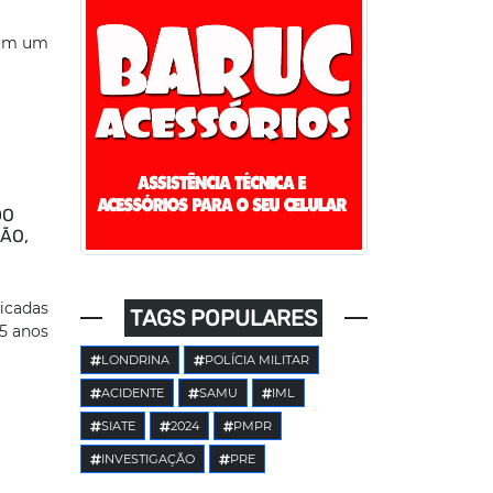
com um
DO
ÃO,
ficadas
TAGS POPULARES
5 anos
LONDRINA
POLÍCIA MILITAR
ACIDENTE
SAMU
IML
SIATE
2024
PMPR
INVESTIGAÇÃO
PRE