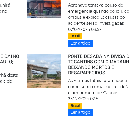
eunirá
Aeronave tentava pouso de
s no
emergência quando colidiu 
ônibus e explodiu; causas do
acidente serão investigadas
07/02/2025 08:52
Brasil
Ler artigo
E CAI NO
PONTE DESABA NA DIVISA 
PAULO;
TOCANTINS COM O MARANH
DEIXANDO MORTOS E
DESAPARECIDOS
nhã desta
As vítimas fatais foram identi
raia do
como sendo uma mulher de 2
e um homem de 42 anos
23/12/2024 02:51
Brasil
Ler artigo