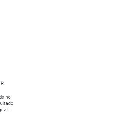
OR
ada no
sultado
tal...