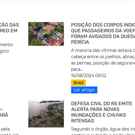
AÇÃO DAS
POSIÇÃO DOS CORPOS INDI
ÉREO EM
QUE PASSAGEIROS DA VOE
FORAM AVISADOS DA QUEDA
PERÍCIA
imento
A maioria das vítimas estava
ógico
cabeça entre os joelhos, abra
as pernas, posição de seguran
para...
16/08/2024 09:52
Brasil
Ler artigo
DEFESA CIVIL DO RS EMITE
O-
ALERTA PARA NOVAS
PARÁ
INUNDAÇÕES E CHUVAS
INTENSAS
 pela
Segundo o órgão, água dos ri