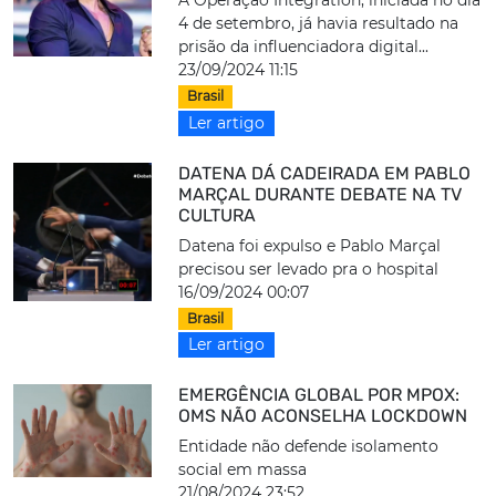
A Operação Integration, iniciada no dia
4 de setembro, já havia resultado na
prisão da influenciadora digital...
23/09/2024 11:15
Brasil
Ler artigo
DATENA DÁ CADEIRADA EM PABLO
MARÇAL DURANTE DEBATE NA TV
CULTURA
Datena foi expulso e Pablo Marçal
precisou ser levado pra o hospital
16/09/2024 00:07
Brasil
Ler artigo
EMERGÊNCIA GLOBAL POR MPOX:
OMS NÃO ACONSELHA LOCKDOWN
Entidade não defende isolamento
social em massa
21/08/2024 23:52