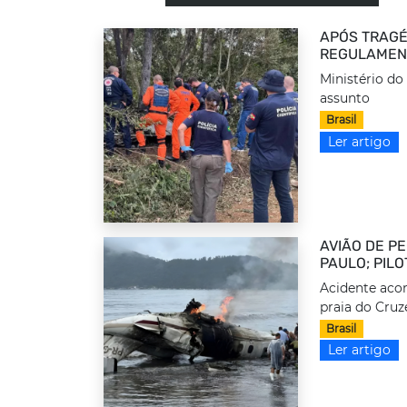
APÓS TRAGÉ
REGULAMEN
Ministério do
assunto
Brasil
Ler artigo
AVIÃO DE P
PAULO; PIL
Acidente acon
praia do Cruz
Brasil
Ler artigo