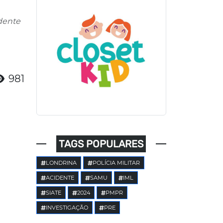
dente
981
TAGS POPULARES
LONDRINA
POLÍCIA MILITAR
ACIDENTE
SAMU
IML
SIATE
2024
PMPR
INVESTIGAÇÃO
PRE