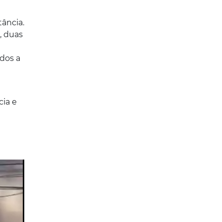
ância.
, duas
ados a
cia e