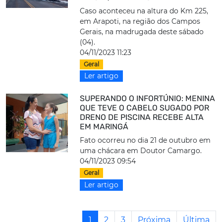
Caso aconteceu na altura do Km 225,
em Arapoti, na região dos Campos
Gerais, na madrugada deste sábado
(04).
04/11/2023 11:23
Geral
Ler artigo
SUPERANDO O INFORTÚNIO: MENINA
QUE TEVE O CABELO SUGADO POR
DRENO DE PISCINA RECEBE ALTA
EM MARINGÁ
Fato ocorreu no dia 21 de outubro em
uma chácara em Doutor Camargo.
04/11/2023 09:54
Geral
Ler artigo
1
2
3
Próxima
Última