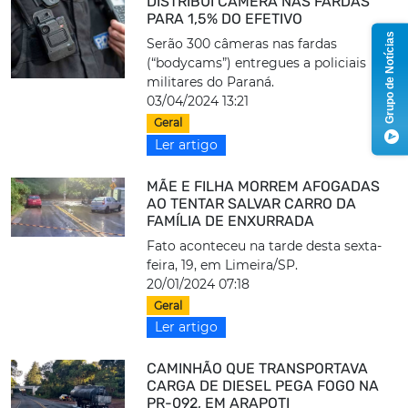
DISTRIBUI CÂMERA NAS FARDAS
PARA 1,5% DO EFETIVO
Grupo de Notícias
Serão 300 câmeras nas fardas
(“bodycams”) entregues a policiais
militares do Paraná.
03/04/2024 13:21
Geral
Ler artigo
MÃE E FILHA MORREM AFOGADAS
AO TENTAR SALVAR CARRO DA
FAMÍLIA DE ENXURRADA
Fato aconteceu na tarde desta sexta-
feira, 19, em Limeira/SP.
20/01/2024 07:18
Geral
Ler artigo
CAMINHÃO QUE TRANSPORTAVA
CARGA DE DIESEL PEGA FOGO NA
PR-092, EM ARAPOTI