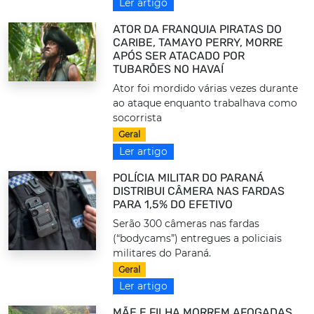
Ler artigo
ATOR DA FRANQUIA PIRATAS DO
CARIBE, TAMAYO PERRY, MORRE
APÓS SER ATACADO POR
TUBARÕES NO HAVAÍ
Ator foi mordido várias vezes durante
ao ataque enquanto trabalhava como
socorrista
Geral
Ler artigo
POLÍCIA MILITAR DO PARANÁ
DISTRIBUI CÂMERA NAS FARDAS
PARA 1,5% DO EFETIVO
Serão 300 câmeras nas fardas
(“bodycams”) entregues a policiais
militares do Paraná.
Geral
Ler artigo
MÃE E FILHA MORREM AFOGADAS