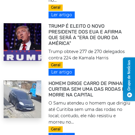
no...
Geral
Ler artigo
TRUMP É ELEITO O NOVO
PRESIDENTE DOS EUA E AFIRMA
QUE SERÁ A "ERA DE OURO DA
AMÉRICA"
Trump obteve 277 de 270 delegados
contra 224 de Kamala Harris
Grupo de Notícias
Geral
Ler artigo
HOMEM DIRIGE CARRO DE PINHAIS A
CURITIBA SEM UMA DAS RODAS E
MORRE NA CAPITAL
O Samu atendeu o homem que dirigiu
até Curitiba sem uma das rodas no
local; contudo, ele não resistiu e
morreu no...
Geral