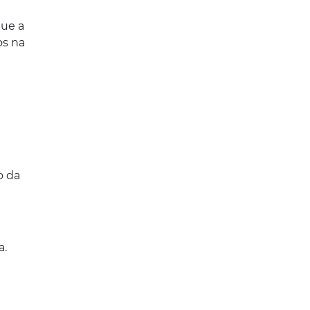
que a
os na
o da
a.