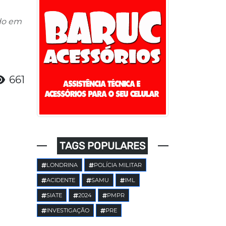
ado em
661
TAGS POPULARES
LONDRINA
POLÍCIA MILITAR
ACIDENTE
SAMU
IML
SIATE
2024
PMPR
INVESTIGAÇÃO
PRE