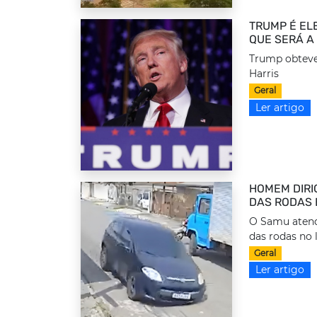
TRUMP É EL
QUE SERÁ A
Trump obteve
Harris
Geral
Ler artigo
HOMEM DIRI
DAS RODAS 
O Samu atend
das rodas no l
Geral
Ler artigo