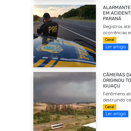
ALARMANTE:
EM ACIDENT
PARANÁ
Registros at
ocorrências e
Geral
Ler artigo
CÂMERAS DA
ORIGINOU T
IGUAÇU
Fenômeno ati
destruindo ce
Geral
Ler artigo