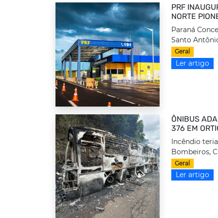
PRF INAUGU
NORTE PION
Paraná Conces
Santo Antônio
Geral
Ler artigo
ÔNIBUS ADA
376 EM ORT
Incêndio ter
Bombeiros, C
Geral
Ler artigo