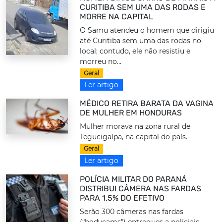
CURITIBA SEM UMA DAS RODAS E
MORRE NA CAPITAL
O Samu atendeu o homem que dirigiu
até Curitiba sem uma das rodas no
local; contudo, ele não resistiu e
morreu no...
Geral
Ler artigo
MÉDICO RETIRA BARATA DA VAGINA
DE MULHER EM HONDURAS
Mulher morava na zona rural de
Tegucigalpa, na capital do país.
Geral
Ler artigo
POLÍCIA MILITAR DO PARANÁ
DISTRIBUI CÂMERA NAS FARDAS
PARA 1,5% DO EFETIVO
Serão 300 câmeras nas fardas
(“bodycams”) entregues a policiais