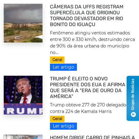
CÂMERAS DA UFFS REGISTRAM
SUPERCÉLULA QUE ORIGINOU
TORNADO DEVASTADOR EM RIO
BONITO DO IGUAÇU
Fenômeno atingiu ventos estimados
entre 300 e 330 km/h, destruindo cerca
de 90% da área urbana do município
no...
Geral
Ler artigo
TRUMP É ELEITO O NOVO
Grupo de Notícias
PRESIDENTE DOS EUA E AFIRMA
QUE SERÁ A "ERA DE OURO DA
AMÉRICA"
Trump obteve 277 de 270 delegados
contra 224 de Kamala Harris
Geral
Ler artigo
HOMEM DIRIGE CARRO DE PINHAIS A