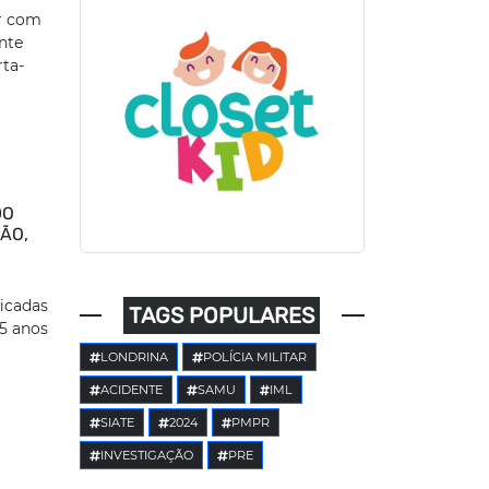
ir com
nte
rta-
DO
ÃO,
ficadas
TAGS POPULARES
5 anos
LONDRINA
POLÍCIA MILITAR
ACIDENTE
SAMU
IML
SIATE
2024
PMPR
INVESTIGAÇÃO
PRE