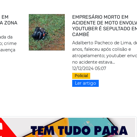
S EM
EMPRESÁRIO MORTO EM
NA ZONA
ACIDENTE DE MOTO ENVOL
YOUTUBER É SEPULTADO E
CAMBÉ
ada da
Adalberto Pacheco de Lima, d
o; crime
anos, faleceu após colisão e
savença
atropelamento; youtuber envo
no acidente estava...
12/12/2024 05:07
Policial
Ler artigo