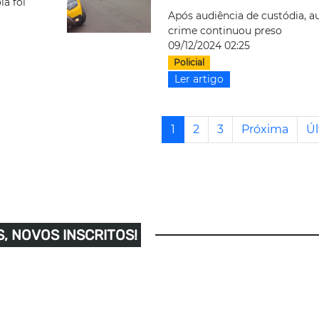
la foi
Após audiência de custódia, a
crime continuou preso
09/12/2024 02:25
Policial
Ler artigo
1
2
3
Próxima
Úl
, NOVOS INSCRITOS!