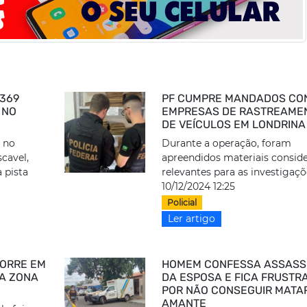
-369
PF CUMPRE MANDADOS CO
 NO
EMPRESAS DE RASTREAME
DE VEÍCULOS EM LONDRINA
 no
Durante a operação, foram
cavel,
apreendidos materiais consid
a pista
relevantes para as investigaçõ
10/12/2024 12:25
Policial
Ler artigo
MORRE EM
HOMEM CONFESSA ASSASS
A ZONA
DA ESPOSA E FICA FRUSTR
POR NÃO CONSEGUIR MATA
AMANTE