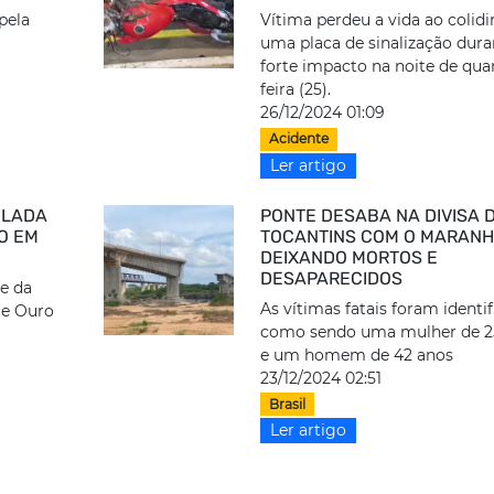
pela
Vítima perdeu a vida ao colid
uma placa de sinalização dura
forte impacto na noite de qua
feira (25).
26/12/2024 01:09
Acidente
Ler artigo
ELADA
PONTE DESABA NA DIVISA 
O EM
TOCANTINS COM O MARANH
DEIXANDO MORTOS E
DESAPARECIDOS
te da
As vítimas fatais foram identi
ue Ouro
como sendo uma mulher de 2
e um homem de 42 anos
23/12/2024 02:51
Brasil
Ler artigo