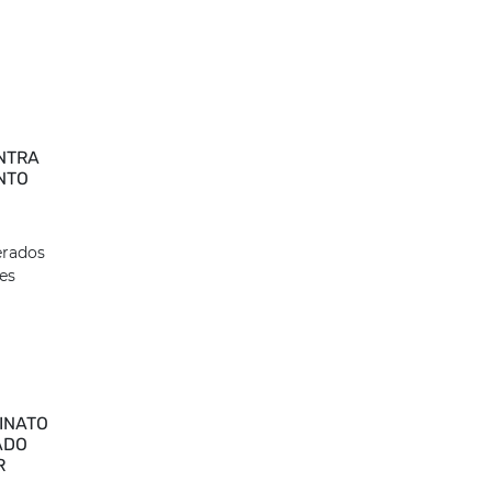
NTRA
NTO
erados
es
INATO
ADO
R