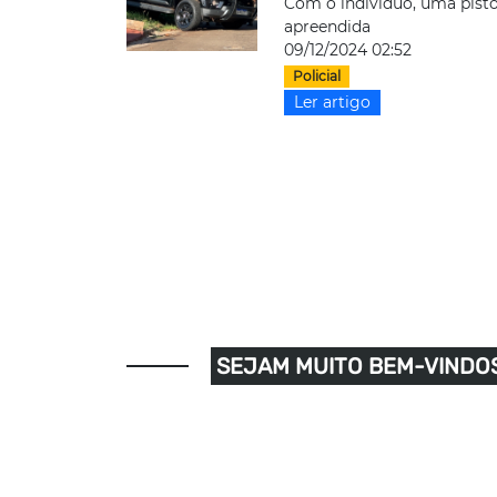
Com o indivíduo, uma pisto
apreendida
09/12/2024 02:52
Policial
Ler artigo
SEJAM MUITO BEM-VINDOS