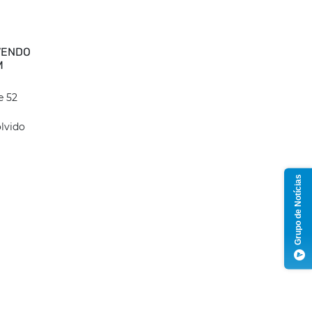
VENDO
M
e 52
lvido
Grupo de Notícias