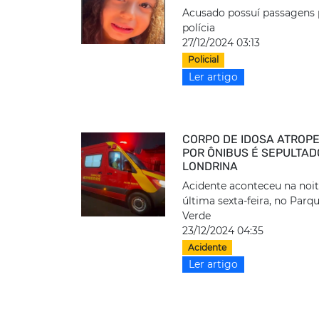
Acusado possuí passagens 
polícia
27/12/2024 03:13
Policial
Ler artigo
CORPO DE IDOSA ATROP
POR ÔNIBUS É SEPULTAD
LONDRINA
Acidente aconteceu na noi
última sexta-feira, no Parq
Verde
23/12/2024 04:35
Acidente
Ler artigo