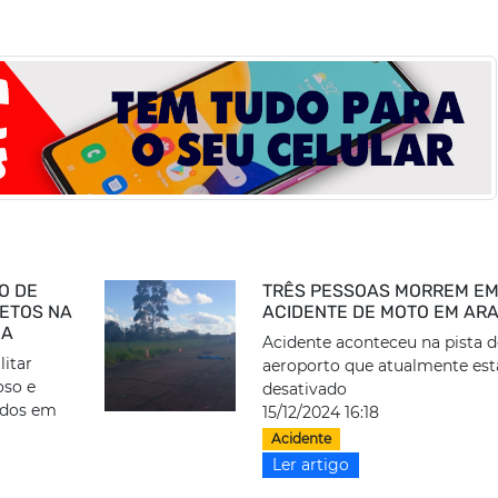
O DE
TRÊS PESSOAS MORREM E
ETOS NA
ACIDENTE DE MOTO EM ARA
NA
Acidente aconteceu na pista 
litar
aeroporto que atualmente est
oso e
desativado
ados em
15/12/2024 16:18
Acidente
Ler artigo