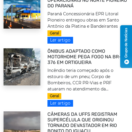
OPERACIONAIS NO NORTE PIONEIRO
DO PARANÁ
Paraná Concessionária EPR Litoral
Pioneiro entregou obras em Santo
Antônio da Platina e Bandeirantes
Grupo de Notícias
Geral
Ler artigo
ÔNIBUS ADAPTADO COMO
MOTORHOME PEGA FOGO NA BR-
376 EM ORTIGUEIRA
Incêndio teria começado após o
estouro de um pneu; Corpo de
Bombeiros, CCR PR-Vias e PRF
atuaram no atendimento da...
Geral
Ler artigo
CÂMERAS DA UFFS REGISTRAM
SUPERCÉLULA QUE ORIGINOU
TORNADO DEVASTADOR EM RIO
BONITO DO IGUAÇU