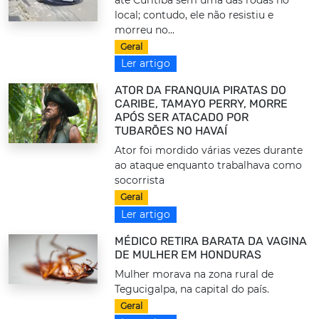
até Curitiba sem uma das rodas no
local; contudo, ele não resistiu e
morreu no...
Geral
Ler artigo
ATOR DA FRANQUIA PIRATAS DO
CARIBE, TAMAYO PERRY, MORRE
APÓS SER ATACADO POR
TUBARÕES NO HAVAÍ
Ator foi mordido várias vezes durante
ao ataque enquanto trabalhava como
socorrista
Geral
Ler artigo
MÉDICO RETIRA BARATA DA VAGINA
DE MULHER EM HONDURAS
Mulher morava na zona rural de
Tegucigalpa, na capital do país.
Geral