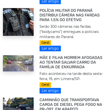
Ler artigo
POLÍCIA MILITAR DO PARANÁ
DISTRIBUI CÂMERA NAS FARDAS
PARA 1,5% DO EFETIVO
Serão 300 câmeras nas fardas
(“bodycams”) entregues a policiais
militares do Paraná.
Geral
Ler artigo
MÃE E FILHA MORREM AFOGADAS
AO TENTAR SALVAR CARRO DA
FAMÍLIA DE ENXURRADA
Fato aconteceu na tarde desta sexta-
feira, 19, em Limeira/SP.
Geral
Ler artigo
CAMINHÃO QUE TRANSPORTAVA
CARGA DE DIESEL PEGA FOGO NA
PR-092, EM ARAPOTI