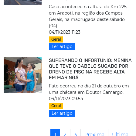
Caso aconteceu na altura do Km 225,
em Arapoti, na região dos Campos
Gerais, na madrugada deste sábado
(04).
04/11/2023 11:23
Geral
Ler artigo
SUPERANDO O INFORTÚNIO: MENINA
QUE TEVE O CABELO SUGADO POR
DRENO DE PISCINA RECEBE ALTA
EM MARINGÁ
Fato ocorreu no dia 21 de outubro em
uma chácara em Doutor Camargo.
04/11/2023 09:54
Geral
Ler artigo
1
2
3
Próxima
Última