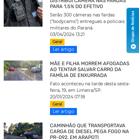
DISTRIBUI CÂMERA NAS FARDAS
PARA 1,5% DO EFETIVO
Grupo de Notícias
Serão 300 câmeras nas fardas
(“bodycams”) entregues a policiais
militares do Paraná.
03/04/2024 13:21
Geral
Ler artigo
MÃE E FILHA MORREM AFOGADAS
AO TENTAR SALVAR CARRO DA
FAMÍLIA DE ENXURRADA
Fato aconteceu na tarde desta sexta-
feira, 19, em Limeira/SP.
20/01/2024 07:18
Geral
Ler artigo
CAMINHÃO QUE TRANSPORTAVA
CARGA DE DIESEL PEGA FOGO NA
PR-092, EM ARAPOTI