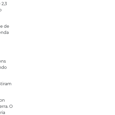
 2,3
o
de de
zenda
ens
ando
stiram
son
erra. O
ria