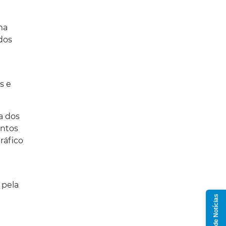
ma
dos
s e
a dos
antos
ráfico
a
 pela
Grupo de Notícias