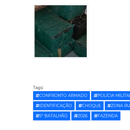
Tags:
CONFRONTO ARMADO
POLÍCIA MILITA
IDENTIFICAÇÃO
CHOQUE
ZONA R
5º BATALHÃO
2026
FAZENDA