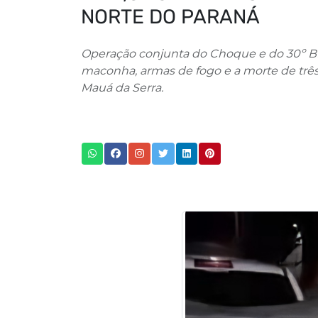
NORTE DO PARANÁ
Operação conjunta do Choque e do 30º B
maconha, armas de fogo e a morte de três
Mauá da Serra.