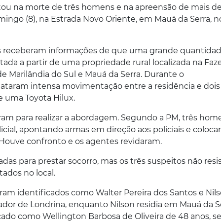
ultou na morte de três homens e na apreensão de mais de
ingo (8), na Estrada Novo Oriente, em Mauá da Serra, n
ipes receberam informações de que uma grande quantida
tada a partir de uma propriedade rural localizada na Fa
de Marilândia do Sul e Mauá da Serra. Durante o
stataram intensa movimentação entre a residência e dois
 uma Toyota Hilux.
aram para realizar a abordagem. Segundo a PM, três hom
licial, apontando armas em direção aos policiais e coloc
. Houve confronto e os agentes revidaram.
as para prestar socorro, mas os três suspeitos não resi
tados no local.
oram identificados como Walter Pereira dos Santos e Nil
rador de Londrina, enquanto Nilson residia em Mauá da S
ado como Wellington Barbosa de Oliveira de 48 anos, se