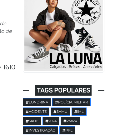
 de
ão de
1610
TAGS POPULARES
LONDRINA
POLÍCIA MILITAR
ACIDENTE
SAMU
IML
SIATE
2024
PMPR
INVESTIGAÇÃO
PRE