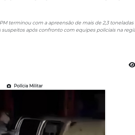
PM terminou com a apreensão de mais de 2,3 toneladas
 suspeitos após confronto com equipes policiais na regi
Polícia Militar