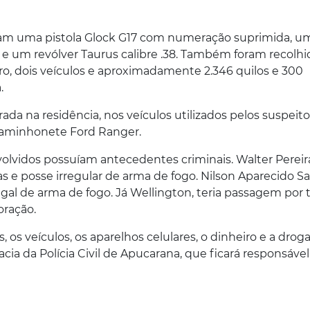
eram uma pistola Glock G17 com numeração suprimida, u
 e um revólver Taurus calibre .38. Também foram recolhi
iro, dois veículos e aproximadamente 2.346 quilos e 300
.
ada na residência, nos veículos utilizados pelos suspeito
aminhonete Ford Ranger.
nvolvidos possuíam antecedentes criminais. Walter Pereir
as e posse irregular de arma de fogo. Nilson Aparecido S
egal de arma de fogo. Já Wellington, teria passagem por t
oração.
os veículos, os aparelhos celulares, o dinheiro e a drog
a da Polícia Civil de Apucarana, que ficará responsável