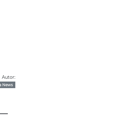
Autor:
a News