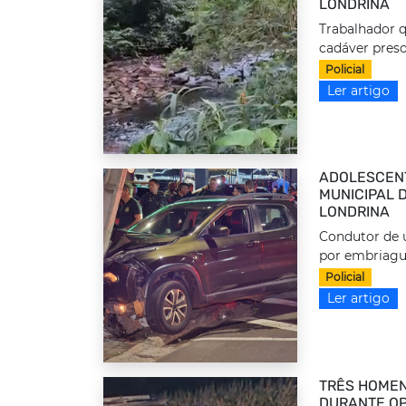
LONDRINA
Trabalhador q
cadáver preso
Policial
Ler artigo
ADOLESCEN
MUNICIPAL 
LONDRINA
Condutor de u
por embriague
Policial
Ler artigo
TRÊS HOMEN
DURANTE OP