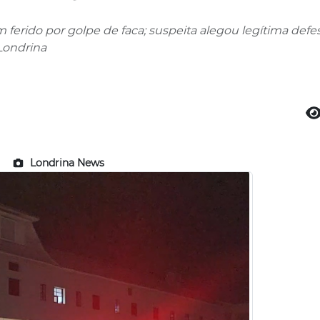
erido por golpe de faca; suspeita alegou legítima defes
Londrina
Londrina News