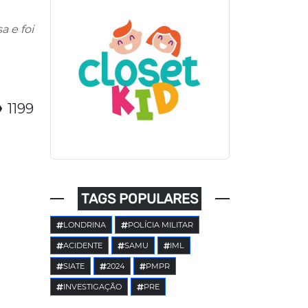
a e foi
1199
TAGS POPULARES
LONDRINA
POLÍCIA MILITAR
ACIDENTE
SAMU
IML
SIATE
2024
PMPR
INVESTIGAÇÃO
PRE