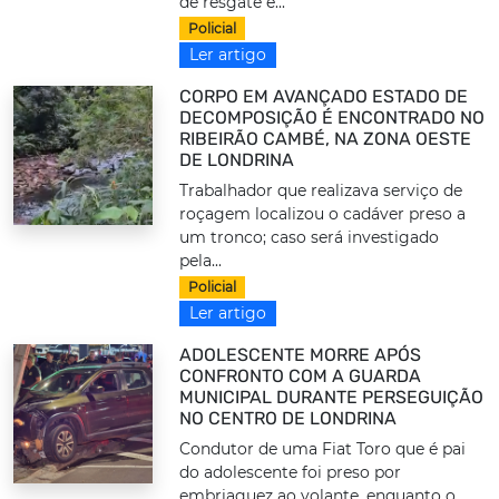
de resgate e...
Policial
Ler artigo
CORPO EM AVANÇADO ESTADO DE
DECOMPOSIÇÃO É ENCONTRADO NO
RIBEIRÃO CAMBÉ, NA ZONA OESTE
DE LONDRINA
Trabalhador que realizava serviço de
roçagem localizou o cadáver preso a
um tronco; caso será investigado
pela...
Policial
Ler artigo
ADOLESCENTE MORRE APÓS
CONFRONTO COM A GUARDA
MUNICIPAL DURANTE PERSEGUIÇÃO
NO CENTRO DE LONDRINA
Condutor de uma Fiat Toro que é pai
do adolescente foi preso por
embriaguez ao volante, enquanto o