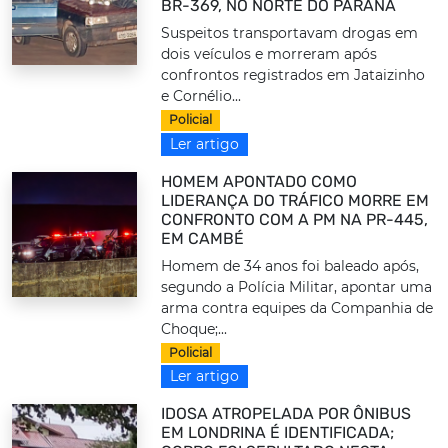
BR-369, NO NORTE DO PARANÁ
Suspeitos transportavam drogas em
dois veículos e morreram após
confrontos registrados em Jataizinho
e Cornélio...
Policial
Ler artigo
HOMEM APONTADO COMO
LIDERANÇA DO TRÁFICO MORRE EM
CONFRONTO COM A PM NA PR-445,
EM CAMBÉ
Homem de 34 anos foi baleado após,
segundo a Polícia Militar, apontar uma
arma contra equipes da Companhia de
Choque;...
Policial
Ler artigo
IDOSA ATROPELADA POR ÔNIBUS
EM LONDRINA É IDENTIFICADA;