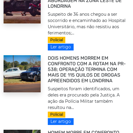
ABORDAGEM NA ZONA LESTE DE
LONDRINA
Suspeito de 36 anos chegou a ser
socorrido e encaminhado ao Hospital
Universitário, mas não resistiu aos
ferimentos;...
Policial
Ler artigo
DOIS HOMENS MORREM EM
CONFRONTO COM A ROTAM NA PR-
538; OPERAÇÃO TERMINA COM
MAIS DE 115 QUILOS DE DROGAS
APREENDIDOS EM LONDRINA
Suspeitos foram identificados, um
deles era procurado pela Justiça. A
ação da Polícia Militar também
resultou na...
Policial
Ler artigo
HOMEM MORRE EM CONFRONTO