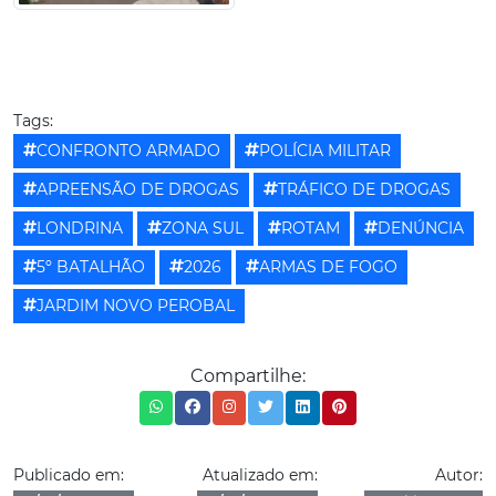
Tags:
CONFRONTO ARMADO
POLÍCIA MILITAR
APREENSÃO DE DROGAS
TRÁFICO DE DROGAS
LONDRINA
ZONA SUL
ROTAM
DENÚNCIA
5º BATALHÃO
2026
ARMAS DE FOGO
JARDIM NOVO PEROBAL
Compartilhe:
Publicado em:
Atualizado em:
Autor: