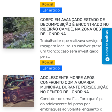
Policial
Ler artigo
CORPO EM AVANÇADO ESTADO DE
DECOMPOSIÇÃO É ENCONTRADO NO
RIBEIRÃO CAMBÉ, NA ZONA OESTE
Grupo de Notícias
DE LONDRINA
Trabalhador que realizava serviço de
roçagem localizou o cadáver preso a
um tronco; caso será investigado
pela...
Policial
Ler artigo
ADOLESCENTE MORRE APÓS
CONFRONTO COM A GUARDA
MUNICIPAL DURANTE PERSEGUIÇÃO
NO CENTRO DE LONDRINA
Condutor de uma Fiat Toro que é pai
do adolescente foi preso por
embriaguez ao volante, enquanto o