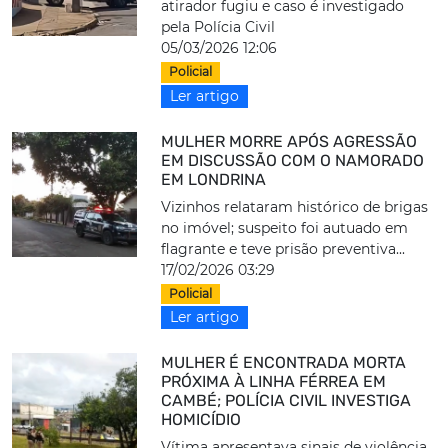
atirador fugiu e caso é investigado
pela Polícia Civil
05/03/2026 12:06
Policial
Ler artigo
MULHER MORRE APÓS AGRESSÃO
EM DISCUSSÃO COM O NAMORADO
EM LONDRINA
Vizinhos relataram histórico de brigas
no imóvel; suspeito foi autuado em
flagrante e teve prisão preventiva...
17/02/2026 03:29
Policial
Ler artigo
MULHER É ENCONTRADA MORTA
PRÓXIMA À LINHA FÉRREA EM
CAMBÉ; POLÍCIA CIVIL INVESTIGA
HOMICÍDIO
Vítima apresentava sinais de violência