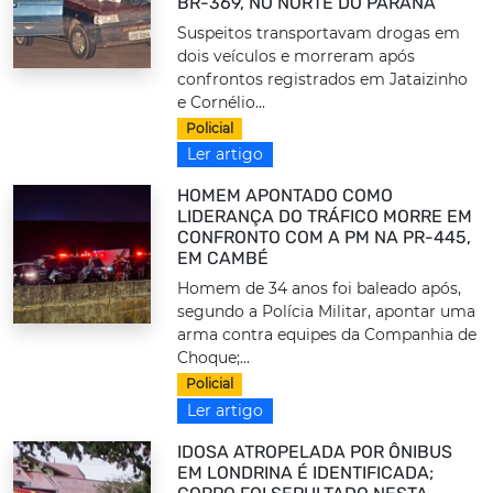
BR-369, NO NORTE DO PARANÁ
Suspeitos transportavam drogas em
dois veículos e morreram após
confrontos registrados em Jataizinho
e Cornélio...
Policial
Ler artigo
HOMEM APONTADO COMO
LIDERANÇA DO TRÁFICO MORRE EM
CONFRONTO COM A PM NA PR-445,
EM CAMBÉ
Homem de 34 anos foi baleado após,
segundo a Polícia Militar, apontar uma
arma contra equipes da Companhia de
Choque;...
Policial
Ler artigo
IDOSA ATROPELADA POR ÔNIBUS
EM LONDRINA É IDENTIFICADA;