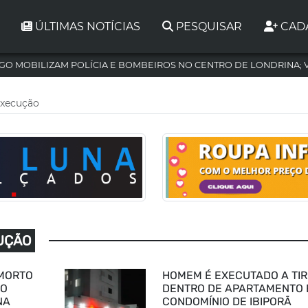
ÚLTIMAS NOTÍCIAS
PESQUISAR
CAD
GO MOBILIZAM POLÍCIA E BOMBEIROS NO CENTRO DE LONDRINA; 
Execução
UÇÃO
MORTO
HOMEM É EXECUTADO A TI
ÃO
DENTRO DE APARTAMENTO
NA
CONDOMÍNIO DE IBIPORÃ