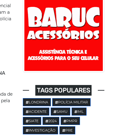
ncial
ram a
olícia
NA
TAGS POPULARES
ada de
 pela
LONDRINA
POLÍCIA MILITAR
ACIDENTE
SAMU
IML
SIATE
2024
PMPR
INVESTIGAÇÃO
PRE