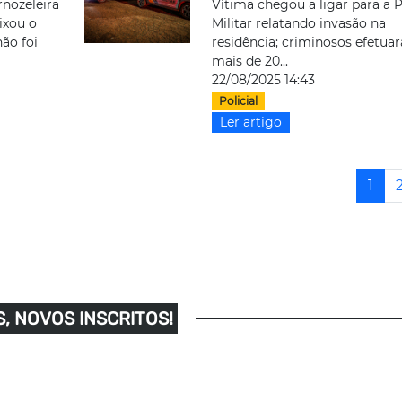
rnozeleira
Vítima chegou a ligar para a P
ixou o
Militar relatando invasão na
não foi
residência; criminosos efetua
mais de 20...
22/08/2025 14:43
Policial
Ler artigo
1
, NOVOS INSCRITOS!