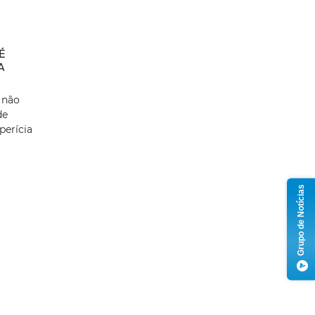
É
A
, não
de
perícia
Grupo de Notícias