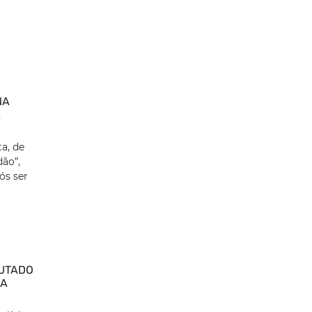
NA
A
a, de
ão”,
ós ser
CUTADO
NA