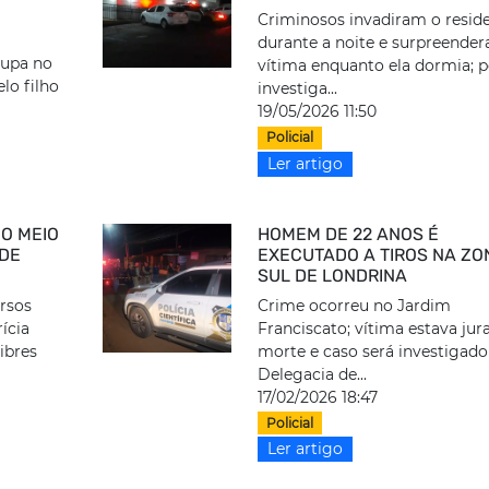
Criminosos invadiram o reside
durante a noite e surpreende
oupa no
vítima enquanto ela dormia; p
lo filho
investiga...
19/05/2026 11:50
Policial
Ler artigo
O MEIO
HOMEM DE 22 ANOS É
 DE
EXECUTADO A TIROS NA ZO
SUL DE LONDRINA
ersos
Crime ocorreu no Jardim
rícia
Franciscato; vítima estava jur
ibres
morte e caso será investigado
Delegacia de...
17/02/2026 18:47
Policial
Ler artigo