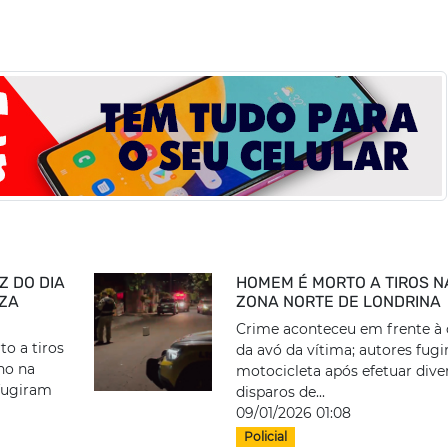
Z DO DIA
HOMEM É MORTO A TIROS N
IZA
ZONA NORTE DE LONDRINA
Crime aconteceu em frente à 
o a tiros
da avó da vítima; autores fug
lho na
motocicleta após efetuar dive
 fugiram
disparos de...
09/01/2026 01:08
Policial