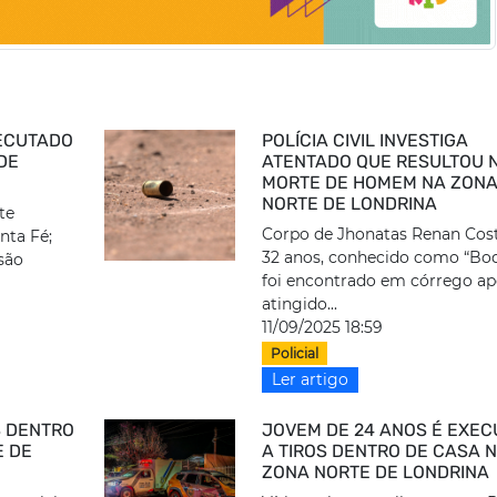
XECUTADO
POLÍCIA CIVIL INVESTIGA
 DE
ATENTADO QUE RESULTOU 
MORTE DE HOMEM NA ZON
NORTE DE LONDRINA
te
Corpo de Jhonatas Renan Cost
nta Fé;
32 anos, conhecido como “Bod
são
foi encontrado em córrego ap
atingido...
11/09/2025 18:59
Policial
Ler artigo
S DENTRO
JOVEM DE 24 ANOS É EXE
E DE
A TIROS DENTRO DE CASA 
ZONA NORTE DE LONDRINA