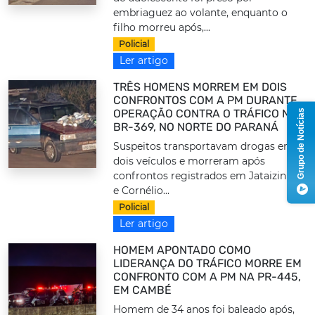
embriaguez ao volante, enquanto o
filho morreu após,...
Policial
Ler artigo
TRÊS HOMENS MORREM EM DOIS
CONFRONTOS COM A PM DURANTE
Grupo de Notícias
OPERAÇÃO CONTRA O TRÁFICO NA
BR-369, NO NORTE DO PARANÁ
Suspeitos transportavam drogas em
dois veículos e morreram após
confrontos registrados em Jataizinho
e Cornélio...
Policial
Ler artigo
HOMEM APONTADO COMO
LIDERANÇA DO TRÁFICO MORRE EM
CONFRONTO COM A PM NA PR-445,
EM CAMBÉ
Homem de 34 anos foi baleado após,