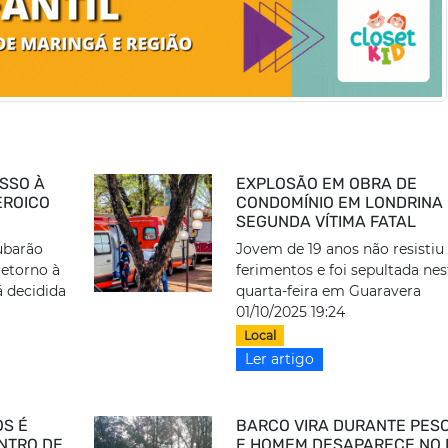
SSO À
EXPLOSÃO EM OBRA DE
EROICO
CONDOMÍNIO EM LONDRINA
SEGUNDA VÍTIMA FATAL
ubarão
Jovem de 19 anos não resistiu
retorno à
ferimentos e foi sepultada nes
rá decidida
quarta-feira em Guaravera
01/10/2025 19:24
Local
Ler artigo
OS É
BARCO VIRA DURANTE PES
NTRO DE
E HOMEM DESAPARECE NO 