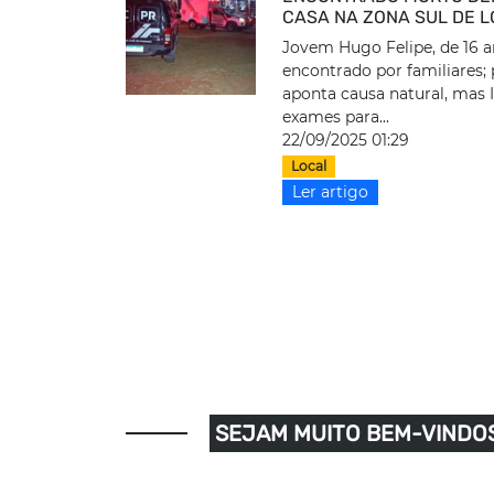
CASA NA ZONA SUL DE 
Jovem Hugo Felipe, de 16 an
encontrado por familiares; 
aponta causa natural, mas 
exames para...
22/09/2025 01:29
Local
Ler artigo
SEJAM MUITO BEM-VINDOS