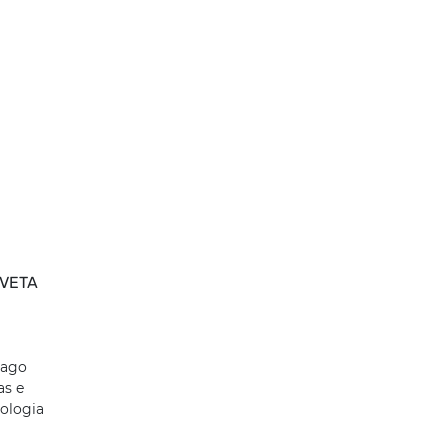
 VETA
iago
as e
pologia