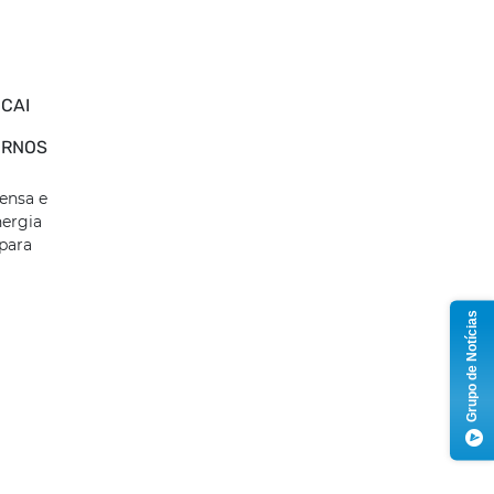
CAI
ORNOS
ensa e
nergia
 para
Grupo de Notícias