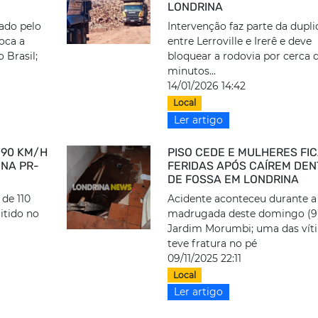
LONDRINA
iado pelo
Intervenção faz parte da dupl
loca a
entre Lerroville e Irerê e deve
o Brasil;
bloquear a rodovia por cerca 
minutos...
14/01/2026 14:42
Local
Ler artigo
190 KM/H
PISO CEDE E MULHERES FI
 NA PR-
FERIDAS APÓS CAÍREM DE
DE FOSSA EM LONDRINA
 de 110
Acidente aconteceu durante a
itido no
madrugada deste domingo (9)
Jardim Morumbi; uma das vít
teve fratura no pé
09/11/2025 22:11
Local
Ler artigo