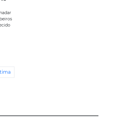
nadar
beiros
ecido
tima