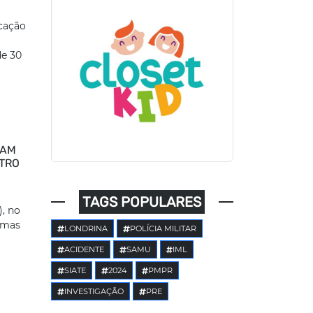
icação
de 30
CAM
NTRO
TAGS POPULARES
, no
imas
LONDRINA
POLÍCIA MILITAR
ACIDENTE
SAMU
IML
SIATE
2024
PMPR
INVESTIGAÇÃO
PRE