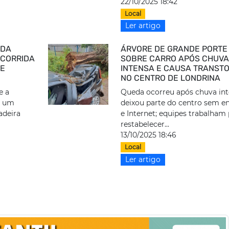
22/10/2025 18:42
Local
Ler artigo
 DA
ÁRVORE DE GRANDE PORTE 
OCORRIDA
SOBRE CARRO APÓS CHUVA
DE
INTENSA E CAUSA TRANST
NO CENTRO DE LONDRINA
e a
Queda ocorreu após chuva int
m um
deixou parte do centro sem e
adeira
e Internet; equipes trabalham
restabelecer...
13/10/2025 18:46
Local
Ler artigo