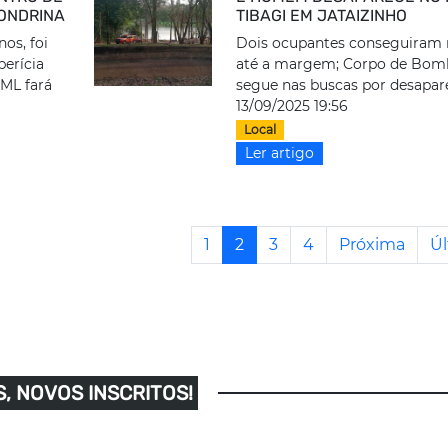
LONDRINA
TIBAGI EM JATAIZINHO
os, foi
Dois ocupantes conseguiram 
perícia
até a margem; Corpo de Bom
IML fará
segue nas buscas por desapar
13/09/2025 19:56
Local
Ler artigo
1
2
3
4
Próxima
Úl
, NOVOS INSCRITOS!