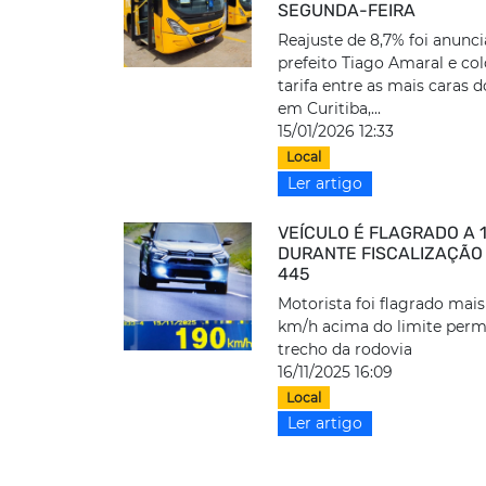
SEGUNDA-FEIRA
Reajuste de 8,7% foi anunc
prefeito Tiago Amaral e co
tarifa entre as mais caras d
em Curitiba,...
15/01/2026 12:33
Local
Ler artigo
VEÍCULO É FLAGRADO A 
DURANTE FISCALIZAÇÃO
445
Motorista foi flagrado mais
km/h acima do limite perm
trecho da rodovia
16/11/2025 16:09
Local
Ler artigo