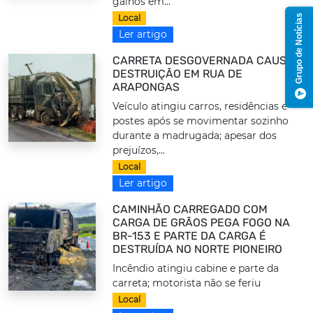
galhos em...
Grupo de Notícias
Local
Ler artigo
CARRETA DESGOVERNADA CAUSA
DESTRUIÇÃO EM RUA DE
ARAPONGAS
Veículo atingiu carros, residências e
postes após se movimentar sozinho
durante a madrugada; apesar dos
prejuízos,...
Local
Ler artigo
CAMINHÃO CARREGADO COM
CARGA DE GRÃOS PEGA FOGO NA
BR-153 E PARTE DA CARGA É
DESTRUÍDA NO NORTE PIONEIRO
Incêndio atingiu cabine e parte da
carreta; motorista não se feriu
Local