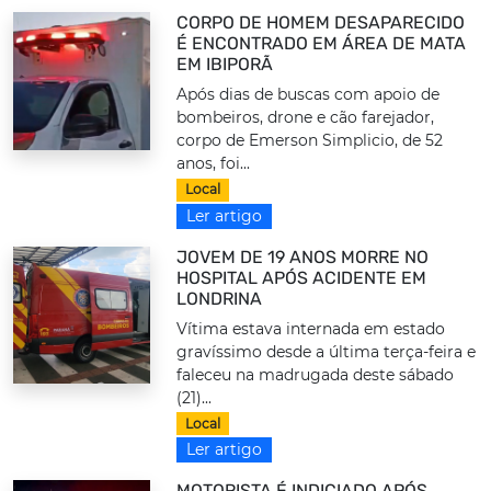
CORPO DE HOMEM DESAPARECIDO
É ENCONTRADO EM ÁREA DE MATA
EM IBIPORÃ
Após dias de buscas com apoio de
bombeiros, drone e cão farejador,
corpo de Emerson Simplicio, de 52
anos, foi...
Local
Ler artigo
JOVEM DE 19 ANOS MORRE NO
HOSPITAL APÓS ACIDENTE EM
LONDRINA
Vítima estava internada em estado
gravíssimo desde a última terça-feira e
faleceu na madrugada deste sábado
(21)...
Local
Ler artigo
MOTORISTA É INDICIADO APÓS