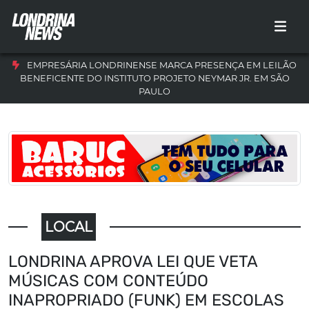
EMPRESÁRIA LONDRINENSE MARCA PRESENÇA EM LEILÃO
BENEFICENTE DO INSTITUTO PROJETO NEYMAR JR. EM SÃO
PAULO
LOCAL
LONDRINA APROVA LEI QUE VETA
MÚSICAS COM CONTEÚDO
INAPROPRIADO (FUNK) EM ESCOLAS