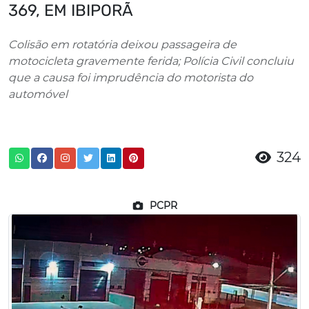
369, EM IBIPORÃ
Colisão em rotatória deixou passageira de
motocicleta gravemente ferida; Polícia Civil concluiu
que a causa foi imprudência do motorista do
automóvel
324
PCPR