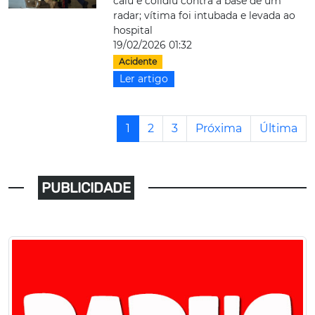
caiu e colidiu contra a base de um
radar; vítima foi intubada e levada ao
hospital
19/02/2026 01:32
Acidente
Ler artigo
1
2
3
Próxima
Última
PUBLICIDADE