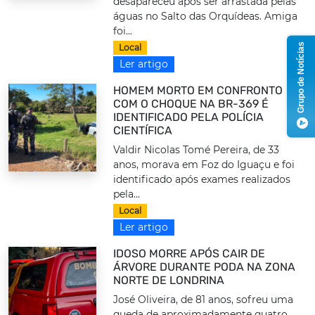
desapareceu após ser arrastada pelas
águas no Salto das Orquídeas. Amiga
foi...
Grupo de Notícias
Local
Ler artigo
HOMEM MORTO EM CONFRONTO
COM O CHOQUE NA BR-369 É
IDENTIFICADO PELA POLÍCIA
CIENTÍFICA
Valdir Nicolas Tomé Pereira, de 33
anos, morava em Foz do Iguaçu e foi
identificado após exames realizados
pela...
Local
Ler artigo
IDOSO MORRE APÓS CAIR DE
ÁRVORE DURANTE PODA NA ZONA
NORTE DE LONDRINA
José Oliveira, de 81 anos, sofreu uma
queda de aproximadamente quatro