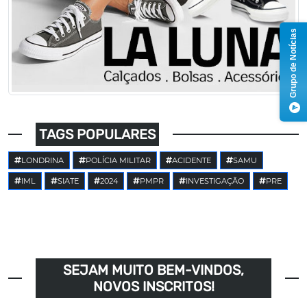
Grupo de Notícias
TAGS POPULARES
LONDRINA
POLÍCIA MILITAR
ACIDENTE
SAMU
IML
SIATE
2024
PMPR
INVESTIGAÇÃO
PRE
SEJAM MUITO BEM-VINDOS,
NOVOS INSCRITOS!