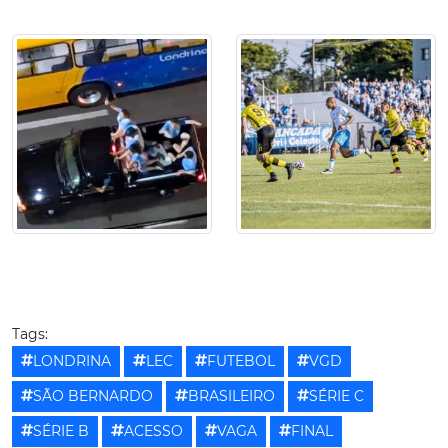
Tags:
LONDRINA
LEC
FUTEBOL
VGD
SÃO BERNARDO
BRASILEIRO
SÉRIE C
SÉRIE B
ACESSO
VAGA
FINAL