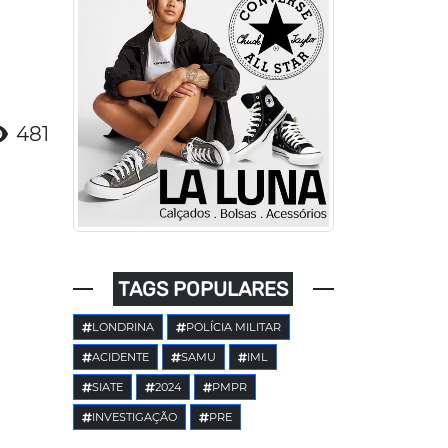
481
TAGS POPULARES
LONDRINA
POLÍCIA MILITAR
ACIDENTE
SAMU
IML
SIATE
2024
PMPR
INVESTIGAÇÃO
PRE