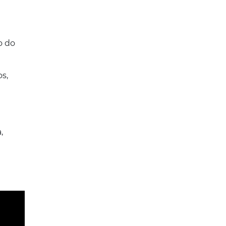
o do
os,
,