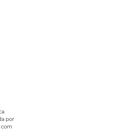
ca
da por
a com