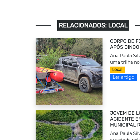
RELACIONADOS: LOCAL
CORPO DE F
APÓS CINCO
Ana Paula Sil
uma trilha no 
Local
Ler artigo
JOVEM DE L
ACIDENTE E
MUNICIPAL 
Ana Paula Sil
arrastada pel