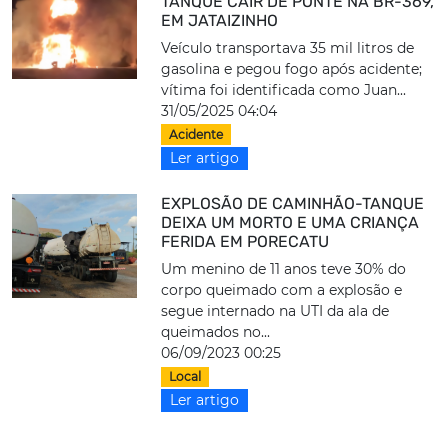
TANQUE CAIR DE PONTE NA BR-369,
EM JATAIZINHO
Veículo transportava 35 mil litros de
gasolina e pegou fogo após acidente;
vítima foi identificada como Juan...
31/05/2025 04:04
Acidente
Ler artigo
EXPLOSÃO DE CAMINHÃO-TANQUE
DEIXA UM MORTO E UMA CRIANÇA
FERIDA EM PORECATU
Um menino de 11 anos teve 30% do
corpo queimado com a explosão e
segue internado na UTI da ala de
queimados no...
06/09/2023 00:25
Local
Ler artigo