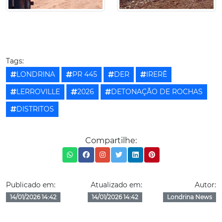
Tags:
LONDRINA
PR 445
DER
IRERÊ
LERROVILLE
2026
DETONAÇÃO DE ROCHAS
DISTRITOS
Compartilhe:
Publicado em:
Atualizado em:
Autor:
14/01/2026 14:42
14/01/2026 14:42
Londrina News