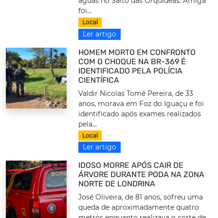
águas no Salto das Orquídeas. Amiga
foi...
Local
Ler artigo
HOMEM MORTO EM CONFRONTO
COM O CHOQUE NA BR-369 É
IDENTIFICADO PELA POLÍCIA
CIENTÍFICA
Valdir Nicolas Tomé Pereira, de 33
anos, morava em Foz do Iguaçu e foi
identificado após exames realizados
pela...
Local
Ler artigo
IDOSO MORRE APÓS CAIR DE
ÁRVORE DURANTE PODA NA ZONA
NORTE DE LONDRINA
José Oliveira, de 81 anos, sofreu uma
queda de aproximadamente quatro
metros enquanto realizava o corte de