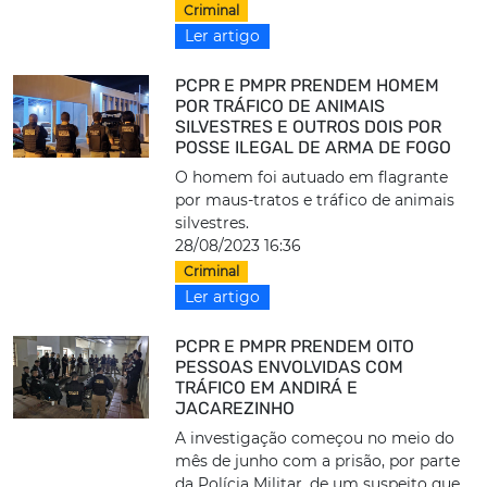
Criminal
Ler artigo
PCPR E PMPR PRENDEM HOMEM
POR TRÁFICO DE ANIMAIS
SILVESTRES E OUTROS DOIS POR
POSSE ILEGAL DE ARMA DE FOGO
O homem foi autuado em flagrante
por maus-tratos e tráfico de animais
silvestres.
28/08/2023 16:36
Criminal
Ler artigo
PCPR E PMPR PRENDEM OITO
PESSOAS ENVOLVIDAS COM
TRÁFICO EM ANDIRÁ E
JACAREZINHO
A investigação começou no meio do
mês de junho com a prisão, por parte
da Polícia Militar, de um suspeito que...