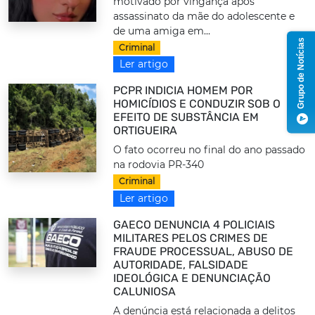
motivado por vingança após
assassinato da mãe do adolescente e
de uma amiga em...
Grupo de Notícias
Criminal
Ler artigo
PCPR INDICIA HOMEM POR
HOMICÍDIOS E CONDUZIR SOB O
EFEITO DE SUBSTÂNCIA EM
ORTIGUEIRA
O fato ocorreu no final do ano passado
na rodovia PR-340
Criminal
Ler artigo
GAECO DENUNCIA 4 POLICIAIS
MILITARES PELOS CRIMES DE
FRAUDE PROCESSUAL, ABUSO DE
AUTORIDADE, FALSIDADE
IDEOLÓGICA E DENUNCIAÇÃO
CALUNIOSA
A denúncia está relacionada a delitos