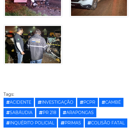
Tags:
ACIDENTE
INVESTIGAÇÃO
PCPR
CAMBÉ
SABÁUDIA
PR 218
ARAPONGAS
INQUÉRITO POLICIAL
PRIMAS
COLISÃO FATAL