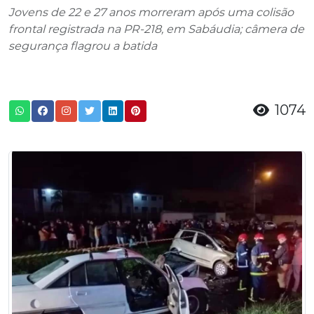
Jovens de 22 e 27 anos morreram após uma colisão
frontal registrada na PR-218, em Sabáudia; câmera de
segurança flagrou a batida
1074