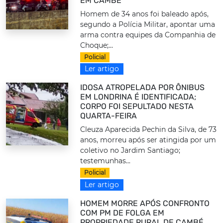
EM CAMBÉ
Homem de 34 anos foi baleado após,
segundo a Polícia Militar, apontar uma
arma contra equipes da Companhia de
Choque;...
Policial
Ler artigo
IDOSA ATROPELADA POR ÔNIBUS
EM LONDRINA É IDENTIFICADA;
CORPO FOI SEPULTADO NESTA
QUARTA-FEIRA
Cleuza Aparecida Pechin da Silva, de 73
anos, morreu após ser atingida por um
coletivo no Jardim Santiago;
testemunhas...
Policial
Ler artigo
HOMEM MORRE APÓS CONFRONTO
COM PM DE FOLGA EM
PROPRIEDADE RURAL DE CAMBÉ