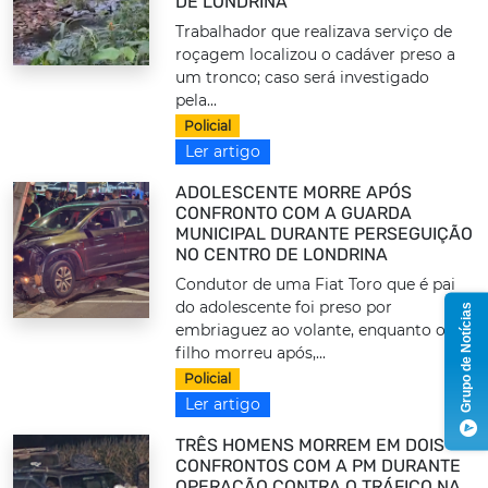
DE LONDRINA
Trabalhador que realizava serviço de
roçagem localizou o cadáver preso a
um tronco; caso será investigado
pela...
Policial
Ler artigo
ADOLESCENTE MORRE APÓS
CONFRONTO COM A GUARDA
MUNICIPAL DURANTE PERSEGUIÇÃO
NO CENTRO DE LONDRINA
Condutor de uma Fiat Toro que é pai
do adolescente foi preso por
Grupo de Notícias
embriaguez ao volante, enquanto o
filho morreu após,...
Policial
Ler artigo
TRÊS HOMENS MORREM EM DOIS
CONFRONTOS COM A PM DURANTE
OPERAÇÃO CONTRA O TRÁFICO NA