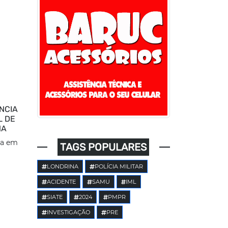
NCIA
L DE
NA
da em
TAGS POPULARES
LONDRINA
POLÍCIA MILITAR
ACIDENTE
SAMU
IML
SIATE
2024
PMPR
INVESTIGAÇÃO
PRE