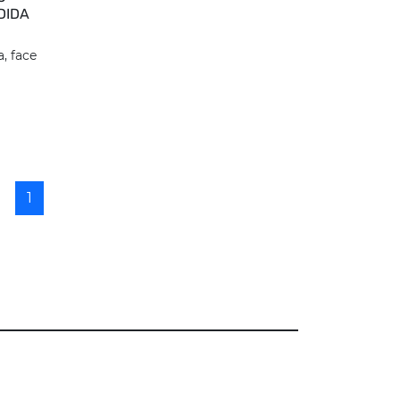
DIDA
, face
1