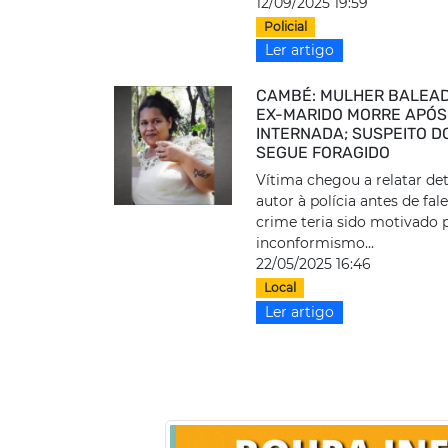
12/09/2025 19:59
Policial
Ler artigo
CAMBÉ: MULHER BALEA
EX-MARIDO MORRE APÓS
INTERNADA; SUSPEITO D
SEGUE FORAGIDO
Vítima chegou a relatar de
autor à polícia antes de fale
crime teria sido motivado 
inconformismo...
22/05/2025 16:46
Local
Ler artigo