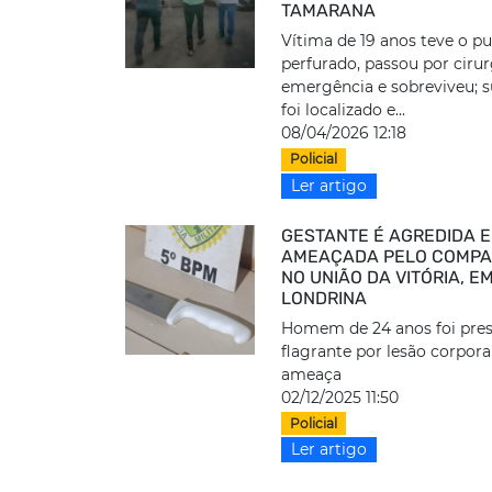
TAMARANA
Vítima de 19 anos teve o p
perfurado, passou por cirur
emergência e sobreviveu; s
foi localizado e...
08/04/2026 12:18
Policial
Ler artigo
GESTANTE É AGREDIDA E
AMEAÇADA PELO COMPA
NO UNIÃO DA VITÓRIA, E
LONDRINA
Homem de 24 anos foi pre
flagrante por lesão corpora
ameaça
02/12/2025 11:50
Policial
Ler artigo