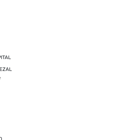
ITAL
EZAL
e
O