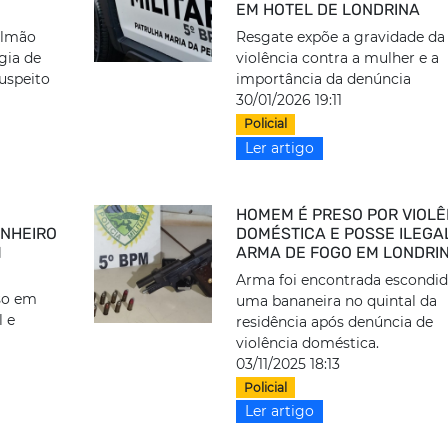
EM HOTEL DE LONDRINA
ulmão
Resgate expõe a gravidade da
gia de
violência contra a mulher e a
uspeito
importância da denúncia
30/01/2026 19:11
Policial
Ler artigo
HOMEM É PRESO POR VIOLÊ
NHEIRO
DOMÉSTICA E POSSE ILEGA
M
ARMA DE FOGO EM LONDRI
Arma foi encontrada escondi
so em
uma bananeira no quintal da
l e
residência após denúncia de
violência doméstica.
03/11/2025 18:13
Policial
Ler artigo