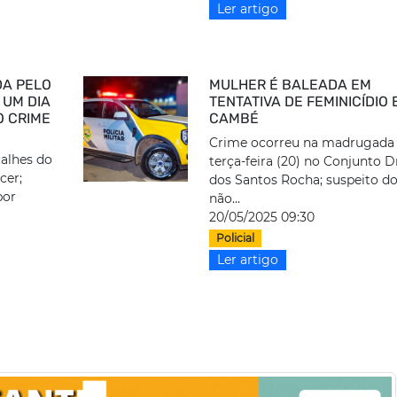
Ler artigo
DA PELO
MULHER É BALEADA EM
 UM DIA
TENTATIVA DE FEMINICÍDIO
O CRIME
CAMBÉ
Crime ocorreu na madrugada 
talhes do
terça-feira (20) no Conjunto D
cer;
dos Santos Rocha; suspeito d
por
não...
20/05/2025 09:30
Policial
Ler artigo