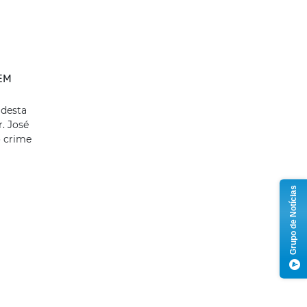
 EM
desta
r. José
o crime
Grupo de Notícias