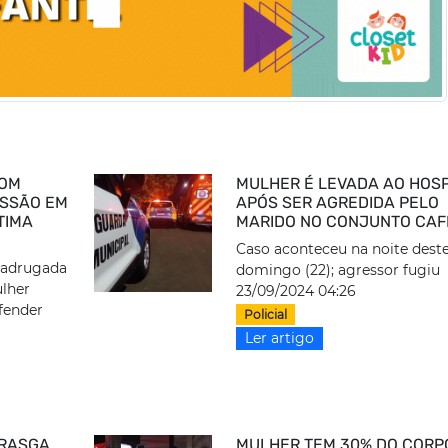
COM
MULHER É LEVADA AO HOSP
USSÃO EM
APÓS SER AGREDIDA PELO
TIMA
MARIDO NO CONJUNTO CAF
Caso aconteceu na noite dest
madrugada
domingo (22); agressor fugiu
ulher
23/09/2024 04:26
efender
Policial
Ler artigo
 RASGA
MULHER TEM 30% DO CORP