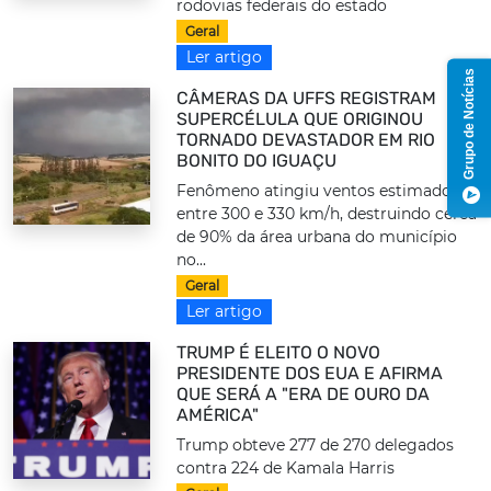
rodovias federais do estado
Geral
Ler artigo
Grupo de Notícias
CÂMERAS DA UFFS REGISTRAM
SUPERCÉLULA QUE ORIGINOU
TORNADO DEVASTADOR EM RIO
BONITO DO IGUAÇU
Fenômeno atingiu ventos estimados
entre 300 e 330 km/h, destruindo cerca
de 90% da área urbana do município
no...
Geral
Ler artigo
TRUMP É ELEITO O NOVO
PRESIDENTE DOS EUA E AFIRMA
QUE SERÁ A "ERA DE OURO DA
AMÉRICA"
Trump obteve 277 de 270 delegados
contra 224 de Kamala Harris