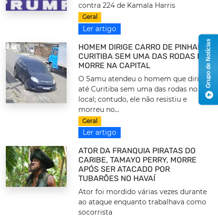
contra 224 de Kamala Harris
Geral
Ler artigo
Grupo de Notícias
HOMEM DIRIGE CARRO DE PINHAIS A
CURITIBA SEM UMA DAS RODAS E
MORRE NA CAPITAL
O Samu atendeu o homem que dirigiu
até Curitiba sem uma das rodas no
local; contudo, ele não resistiu e
morreu no...
Geral
Ler artigo
ATOR DA FRANQUIA PIRATAS DO
CARIBE, TAMAYO PERRY, MORRE
APÓS SER ATACADO POR
TUBARÕES NO HAVAÍ
Ator foi mordido várias vezes durante
ao ataque enquanto trabalhava como
socorrista