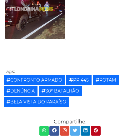
Tags:
CONFRONTO ARMADO
PR 445
ROTAM
DENÚNCIA
30º BATALHÃO
BELA VISTA DO PARAÍSO
Compartilhe: