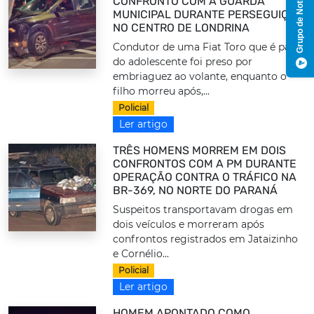
Grupo de Notícias
CONFRONTO COM A GUARDA
MUNICIPAL DURANTE PERSEGUIÇÃO
NO CENTRO DE LONDRINA
Condutor de uma Fiat Toro que é pai
do adolescente foi preso por
embriaguez ao volante, enquanto o
filho morreu após,...
Policial
Ler artigo
TRÊS HOMENS MORREM EM DOIS
CONFRONTOS COM A PM DURANTE
OPERAÇÃO CONTRA O TRÁFICO NA
BR-369, NO NORTE DO PARANÁ
Suspeitos transportavam drogas em
dois veículos e morreram após
confrontos registrados em Jataizinho
e Cornélio...
Policial
Ler artigo
HOMEM APONTADO COMO