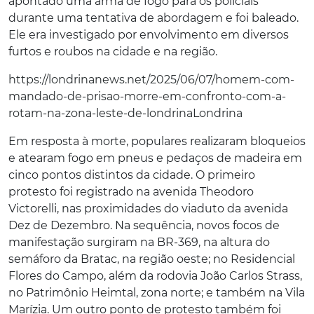
apontado uma arma de fogo para os policiais
durante uma tentativa de abordagem e foi baleado.
Ele era investigado por envolvimento em diversos
furtos e roubos na cidade e na região.
https://londrinanews.net/2025/06/07/homem-com-
mandado-de-prisao-morre-em-confronto-com-a-
rotam-na-zona-leste-de-londrinaLondrina
Em resposta à morte, populares realizaram bloqueios
e atearam fogo em pneus e pedaços de madeira em
cinco pontos distintos da cidade. O primeiro
protesto foi registrado na avenida Theodoro
Victorelli, nas proximidades do viaduto da avenida
Dez de Dezembro. Na sequência, novos focos de
manifestação surgiram na BR-369, na altura do
semáforo da Bratac, na região oeste; no Residencial
Flores do Campo, além da rodovia João Carlos Strass,
no Patrimônio Heimtal, zona norte; e também na Vila
Marízia. Um outro ponto de protesto também foi