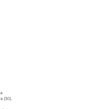
ia
a (30),