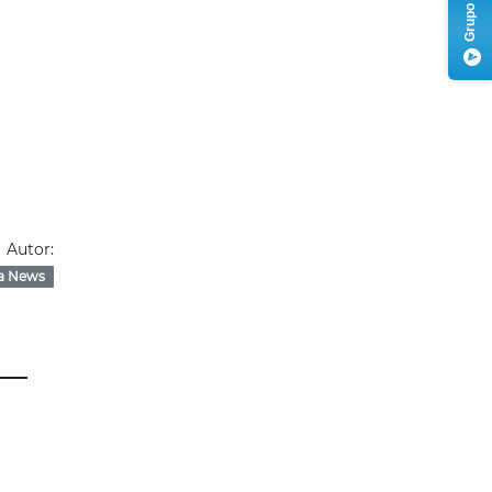
Autor:
a News