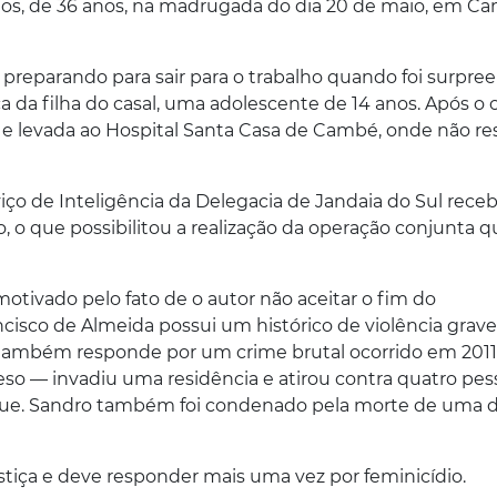
os, de 36 anos, na madrugada do dia 20 de maio, em C
 preparando para sair para o trabalho quando foi surpre
a da filha do casal, uma adolescente de 14 anos. Após o 
ho e levada ao Hospital Santa Casa de Cambé, onde não res
iço de Inteligência da Delegacia de Jandaia do Sul rece
, o que possibilitou a realização da operação conjunta q
 motivado pelo fato de o autor não aceitar o fim do
isco de Almeida possui um histórico de violência grave.
 também responde por um crime brutal ocorrido em 2011
so — invadiu uma residência e atirou contra quatro pes
aque. Sandro também foi condenado pela morte de uma 
tiça e deve responder mais uma vez por feminicídio.