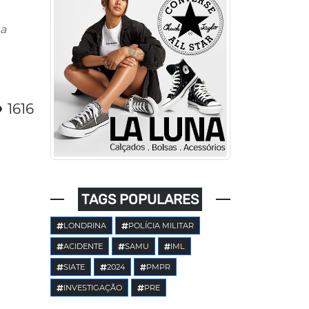
ma
1616
TAGS POPULARES
LONDRINA
POLÍCIA MILITAR
ACIDENTE
SAMU
IML
SIATE
2024
PMPR
INVESTIGAÇÃO
PRE