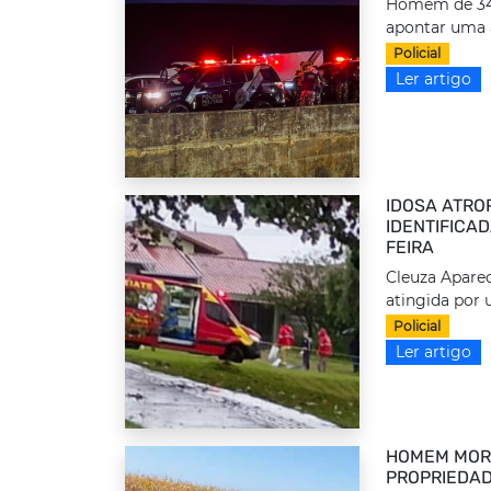
Homem de 34 a
apontar uma 
Policial
Ler artigo
IDOSA ATRO
IDENTIFICA
FEIRA
Cleuza Aparec
atingida por 
Policial
Ler artigo
HOMEM MORR
PROPRIEDAD