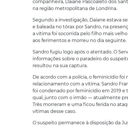
companheira, Daiane Pascoaleto dos Sant
na região metropolitana de Londrina.
Segundo a investigação, Daiane estava se
e baleada no tórax por Sandro, na presenç
a vítima foi socorrida pelo filho mais vel
aos ferimentos e morreu no dia seguinte.
Sandro fugiu logo após o atentado. O Serv
informações sobre o paradeiro do suspeito
resultou na sua captura.
De acordo com a polícia, o feminicídio foi
relacionamento com a vítima. Sandro Franc
foi condenado por feminicídio em 2019 e
qual, junto com o irmão — atualmente pre
Três morreram e uma ficou ferida no at
vítimas desse caso.
O suspeito permanece à disposição da Jus