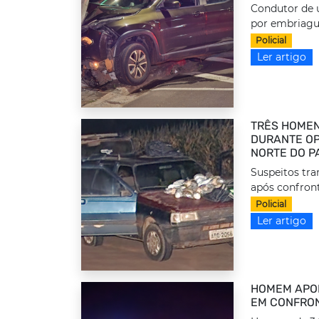
Condutor de u
por embriague
Policial
Ler artigo
TRÊS HOMEN
DURANTE OP
NORTE DO P
Suspeitos tr
após confront
Policial
Ler artigo
HOMEM APON
EM CONFRON