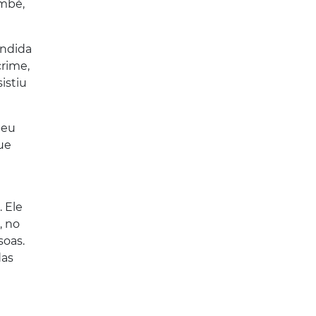
ambé,
endida
crime,
istiu
beu
ue
 Ele
, no
soas.
das