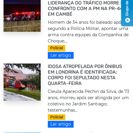
Grupo de Notícias
LIDERANÇA DO TRÁFICO MORRE EM
CONFRONTO COM A PM NA PR-445,
EM CAMBÉ
Homem de 34 anos foi baleado após,
segundo a Polícia Militar, apontar uma
arma contra equipes da Companhia de
Choque;...
Policial
Ler artigo
IDOSA ATROPELADA POR ÔNIBUS
EM LONDRINA É IDENTIFICADA;
CORPO FOI SEPULTADO NESTA
QUARTA-FEIRA
Cleuza Aparecida Pechin da Silva, de 73
anos, morreu após ser atingida por um
coletivo no Jardim Santiago;
testemunhas...
Policial
Ler artigo