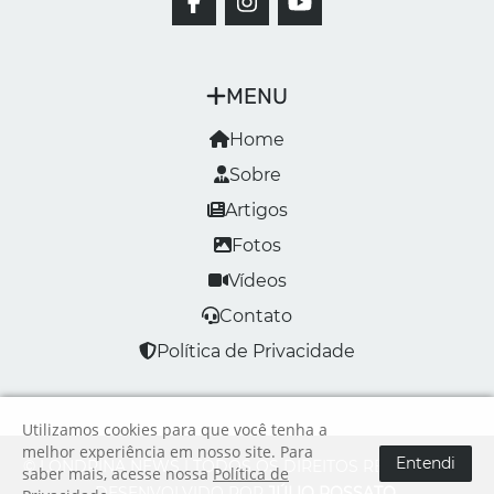
MENU
Home
Sobre
Artigos
Fotos
Vídeos
Contato
Política de Privacidade
Utilizamos cookies para que você tenha a
melhor experiência em nosso site. Para
Entendi
© LONDRINA NEWS | TODOS OS DIREITOS RESERVADOS
saber mais, acesse nossa
Política de
DESENVOLVIDO POR
JÚLIO ROSSATO