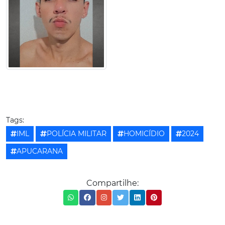
Tags:
IML
POLÍCIA MILITAR
HOMICÍDIO
2024
APUCARANA
Compartilhe: