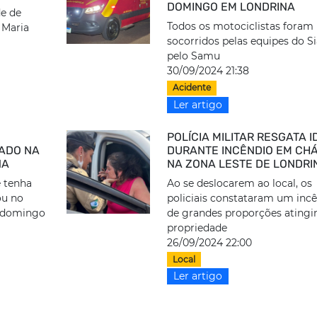
DOMINGO EM LONDRINA
de de
Todos os motociclistas foram
 Maria
socorridos pelas equipes do Si
pelo Samu
30/09/2024 21:38
Acidente
Ler artigo
POLÍCIA MILITAR RESGATA 
ADO NA
DURANTE INCÊNDIO EM CH
NA
NA ZONA LESTE DE LONDRI
e tenha
Ao se deslocarem ao local, os
ou no
policiais constataram um inc
e domingo
de grandes proporções atingi
propriedade
26/09/2024 22:00
Local
Ler artigo