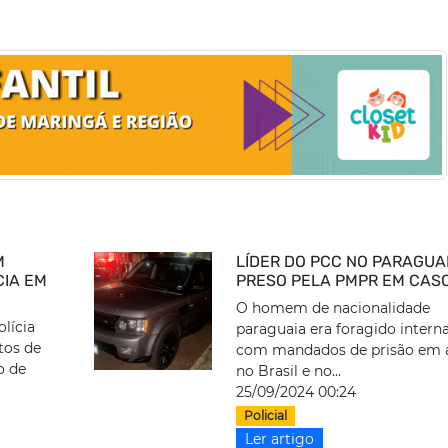
M
LÍDER DO PCC NO PARAGUAI
CIA EM
PRESO PELA PMPR EM CAS
O homem de nacionalidade
lícia
paraguaia era foragido interna
itos de
com mandados de prisão em 
o de
no Brasil e no...
25/09/2024 00:24
Policial
Ler artigo