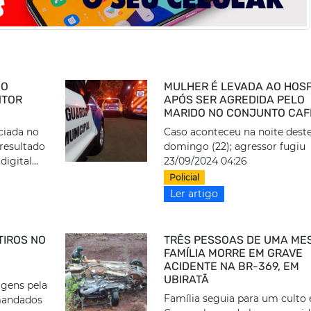
CO
MULHER É LEVADA AO HOSP
NTOR
APÓS SER AGREDIDA PELO
MARIDO NO CONJUNTO CAF
ciada no
Caso aconteceu na noite dest
 resultado
domingo (22); agressor fugiu
igital...
23/09/2024 04:26
Policial
Ler artigo
TIROS NO
TRÊS PESSOAS DE UMA ME
FAMÍLIA MORRE EM GRAVE
ACIDENTE NA BR-369, EM
UBIRATÃ
gens pela
Família seguia para um culto
 mandados