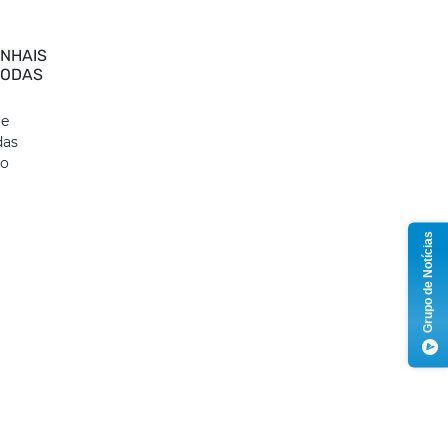
INHAIS
RODAS
ue
das
ão
Grupo de Notícias