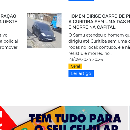
ERAÇÃO
HOMEM DIRIGE CARRO DE P
A OESTE
A CURITIBA SEM UMA DAS 
E MORRE NA CAPITAL
tivo
O Samu atendeu o homem q
a policial
dirigiu até Curitiba sem uma 
 promover
rodas no local; contudo, ele n
resistiu e morreu no...
23/09/2024 20:26
Geral
Ler artigo