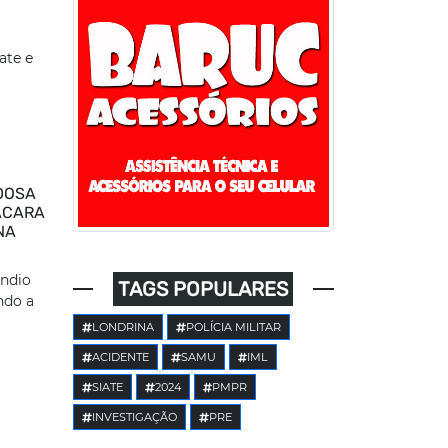
ate e
IDOSA
ÁCARA
NA
êndio
TAGS POPULARES
ndo a
LONDRINA
POLÍCIA MILITAR
ACIDENTE
SAMU
IML
SIATE
2024
PMPR
INVESTIGAÇÃO
PRE