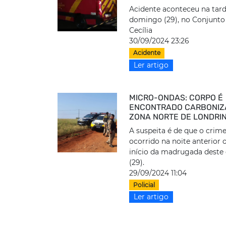
Acidente aconteceu na tar
domingo (29), no Conjunto
Cecília
30/09/2024 23:26
Acidente
Ler artigo
MICRO-ONDAS: CORPO É
ENCONTRADO CARBONIZ
ZONA NORTE DE LONDRI
A suspeita é de que o crim
ocorrido na noite anterior 
início da madrugada dest
(29).
29/09/2024 11:04
Policial
Ler artigo