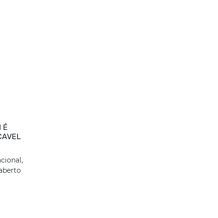
 É
CAVEL
cional,
aberto