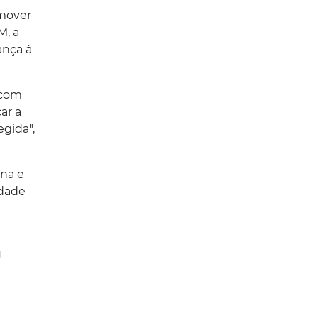
omover
M, a
ança à
 com
ar a
gida",
ina e
idade
u