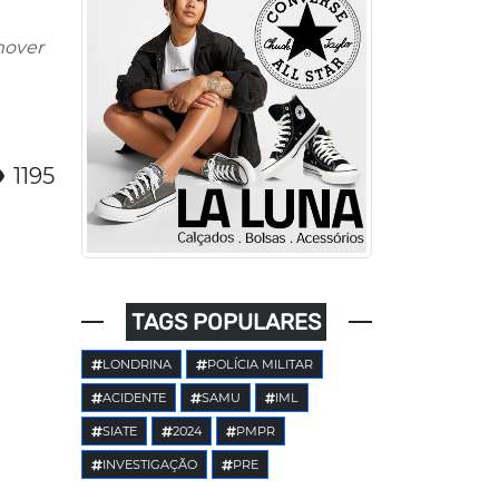
mover
1195
TAGS POPULARES
LONDRINA
POLÍCIA MILITAR
ACIDENTE
SAMU
IML
SIATE
2024
PMPR
INVESTIGAÇÃO
PRE