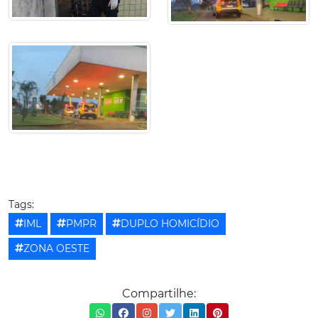
Tags:
IML
PMPR
DUPLO HOMICÍDIO
ZONA OESTE
Compartilhe: