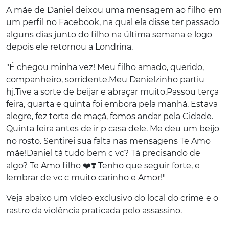
A mãe de Daniel deixou uma mensagem ao filho em
um perfil no Facebook, na qual ela disse ter passado
alguns dias junto do filho na última semana e logo
depois ele retornou a Londrina.
"É chegou minha vez!
Meu filho amado, querido,
companheiro, sorridente.
Meu Danielzinho partiu
hj.
Tive a sorte de beijar e abraçar muito.
Passou terça
feira, quarta e quinta foi embora pela manhã. Estava
alegre, fez torta de maçã, fomos andar pela Cidade.
Quinta feira antes de ir p casa dele. Me deu um beijo
no rosto. Sentirei sua falta nas mensagens Te Amo
mãe!
Daniel tá tudo bem c vc? Tá precisando de
algo? Te Amo filho ❤️❣️ Tenho que seguir forte, e
lembrar de vc c muito carinho e Amor!"
Veja abaixo um vídeo exclusivo do local do crime e o
rastro da violência praticada pelo assassino.