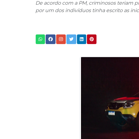
De acordo com a PM, criminosos teriam plan
por um dos indivíduos tinha escrito as in