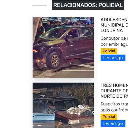
RELACIONADOS: POLICIAL
ADOLESCEN
MUNICIPAL 
LONDRINA
Condutor de u
por embriague
Policial
Ler artigo
TRÊS HOMEN
DURANTE OP
NORTE DO P
Suspeitos tr
após confront
Policial
Ler artigo