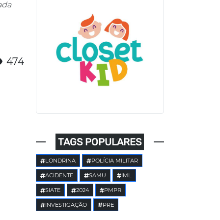
ada
474
TAGS POPULARES
LONDRINA
POLÍCIA MILITAR
ACIDENTE
SAMU
IML
SIATE
2024
PMPR
INVESTIGAÇÃO
PRE