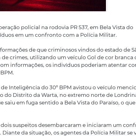
peração policial na rodovia PR 537, em Bela Vista do
víduos em um confronto com a Polícia Militar.
nformações de que criminosos vindos do estado de S
a de crimes, utilizando um veículo Gol de cor branc
om informações, os indivíduos poderiam atentar co
° BPM.
ço de Inteligência do 30° BPM avistou o veículo menc
o do Distrito da Warta, no extremo norte de Londrin
e saiu em fuga sentido a Bela Vista do Paraíso, o que
s dois suspeitos desembarcaram e iniciaram um conf
 Diante da situação, os agentes da Polícia Militar se 