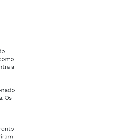
ão
a como
ntra a
ionado
a. Os
ronto
viram