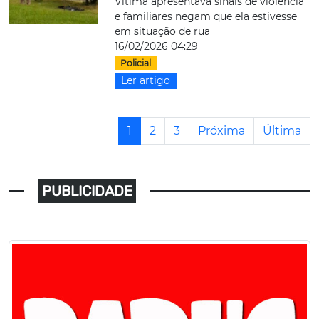
Vítima apresentava sinais de violência
e familiares negam que ela estivesse
em situação de rua
16/02/2026 04:29
Policial
Ler artigo
1
2
3
Próxima
Última
PUBLICIDADE