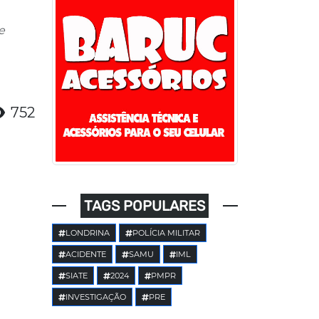
e
752
TAGS POPULARES
LONDRINA
POLÍCIA MILITAR
ACIDENTE
SAMU
IML
SIATE
2024
PMPR
INVESTIGAÇÃO
PRE