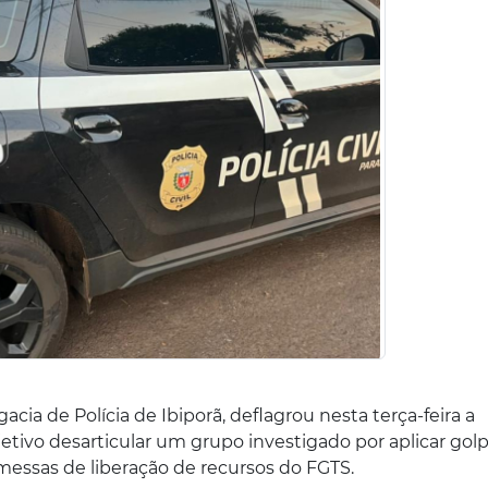
gacia de Polícia de Ibiporã, deflagrou nesta terça-feira a
ivo desarticular um grupo investigado por aplicar gol
omessas de liberação de recursos do FGTS.