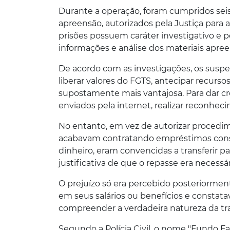
Durante a operação, foram cumpridos se
apreensão, autorizados pela Justiça para au
prisões possuem caráter investigativo e pe
informações e análise dos materiais apree
De acordo com as investigações, os susp
liberar valores do FGTS, antecipar recur
supostamente mais vantajosa. Para dar cre
enviados pela internet, realizar reconhec
No entanto, em vez de autorizar procedim
acabavam contratando empréstimos consi
dinheiro, eram convencidas a transferir pa
justificativa de que o repasse era necessá
O prejuízo só era percebido posteriorme
em seus salários ou benefícios e cons
compreender a verdadeira natureza da tr
Segundo a Polícia Civil, o nome "Fundo F