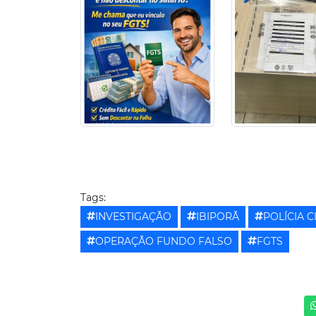
Tags:
INVESTIGAÇÃO
IBIPORÃ
POLÍCIA C
OPERAÇÃO FUNDO FALSO
FGTS