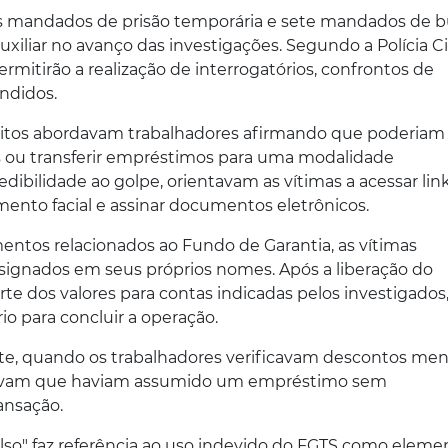
is mandados de prisão temporária e sete mandados de b
xiliar no avanço das investigações. Segundo a Polícia Civ
rmitirão a realização de interrogatórios, confrontos de
ndidos.
eitos abordavam trabalhadores afirmando que poderiam
sos ou transferir empréstimos para uma modalidade
dibilidade ao golpe, orientavam as vítimas a acessar lin
imento facial e assinar documentos eletrônicos.
entos relacionados ao Fundo de Garantia, as vítimas
gnados em seus próprios nomes. Após a liberação do
rte dos valores para contas indicadas pelos investigados,
rio para concluir a operação.
nte, quando os trabalhadores verificavam descontos men
tatavam que haviam assumido um empréstimo sem
ansação.
also" faz referência ao uso indevido do FGTS como eleme