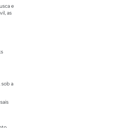
usca e
il, as
ks
 sob a
sais
nto