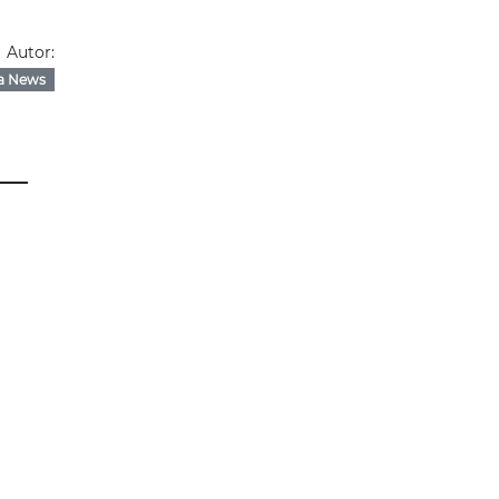
Autor:
a News