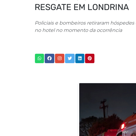
RESGATE EM LONDRINA
Policiais e bombeiros retiraram hóspedes
no hotel no momento da ocorrência