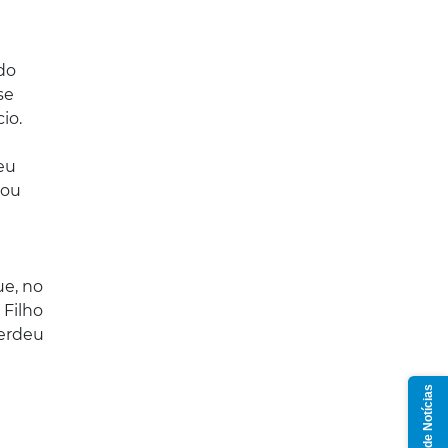
do
se
io.
eu
mou
e, no
 Filho
perdeu
Grupo de Notícias