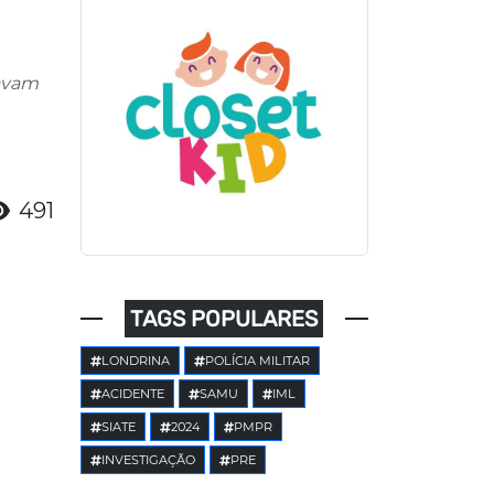
tavam
491
TAGS POPULARES
LONDRINA
POLÍCIA MILITAR
ACIDENTE
SAMU
IML
SIATE
2024
PMPR
INVESTIGAÇÃO
PRE