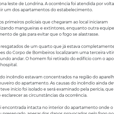
na leste de Londrina. A ocorrência foi atendida por volt
ngir um dos apartamentos do estabelecimento.
s primeiros policiais que chegaram ao local iniciaram
izando mangueiras e extintores, enquanto outra equip
nto de gás para evitar que o fogo se alastrasse.
m resgatados de um quarto que já estava completament
es do Corpo de Bombeiros localizaram uma terceira vít
do andar. O homem foi retirado do edifício com o apo
hospital.
do incêndio estavam concentrados na região do aparel
huveiro do apartamento. As causas do incêndio ainda de
eve início foi isolado e será examinado pela perícia, que
 esclarecer as circunstâncias da ocorrência.
oi encontrada intacta no interior do apartamento onde o
u preservado, apesar dos danos provocados pelo fogo no