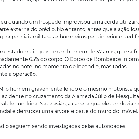
eu quando um hóspede improvisou uma corda utilizan
arte externa do prédio. No entanto, antes que a ação fos
por policiais militares e bombeiros pelo interior do edifíc
ma em estado mais grave é um homem de 37 anos, que sofr
imadamente 65% do corpo. O Corpo de Bombeiros infor
adas no hotel no momento do incêndio, mas todas
nte a operação.
M, o homem gravemente ferido é o mesmo motorista qu
e acidente no cruzamento da Alameda Júlio de Mesquita
al de Londrina. Na ocasião, a carreta que ele conduzia 
ncial e derrubou uma árvore e parte do muro do imóvel.
ndio seguem sendo investigadas pelas autoridades.