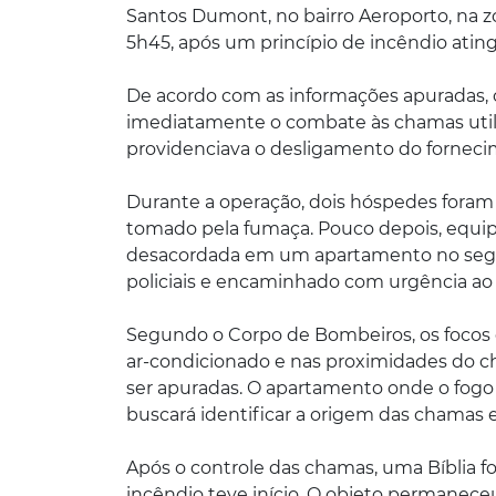
Santos Dumont, no bairro Aeroporto, na zo
5h45, após um princípio de incêndio ati
De acordo com as informações apuradas, o
imediatamente o combate às chamas util
providenciava o desligamento do fornecime
Durante a operação, dois hóspedes fora
tomado pela fumaça. Pouco depois, equip
desacordada em um apartamento no segun
policiais e encaminhado com urgência ao 
Segundo o Corpo de Bombeiros, os focos 
ar-condicionado e nas proximidades do c
ser apuradas. O apartamento onde o fogo t
buscará identificar a origem das chamas e
Após o controle das chamas, uma Bíblia f
incêndio teve início. O objeto permanece