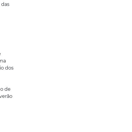
a das
e
e
ima
io dos
ho de
verão